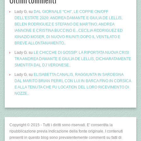
Ultimi commenti
Lady G.
su
DAL GIORNALE “CHI”, LE COPPIE ON/OFF
DELL’ESTATE 2020: ANDREA DAMANTE E GIULIA DE LELLIS,
BELEN RODRIGUEZ E STEFANO DE MARTINO, ANDREA
IANNONE E CRISTINA BUCCINO E.. CECILIA RODRIGUEZ ED
IGNAZIO MOSER, DI NUOVO RIUNITI DOPO IL VENTILATO E
BREVE ALLONTANAMENTO..
Lady G.
su
LE CHICCHE DI GOSSIP: LA RIPORTATA NUOVA CRISI
TRA ANDREA DAMANTE E GIULIA DE LELLIS, DICHIARATAMENTE
SMENTITA DAL DJ VERONESE..
Lady G.
su
ELISABETTA CANALIS, RAGGIUNTA IN SARDEGNA
DAL MARITO BRIAN PERRI, CON LUI IN BARCA FINO IN CORSICA
E ALLA TENUTA CHE FU LOCATION DEL LORO RICEVIMENTO DI
NOZZE..
Copyright © 2015 - Tutti i diritti sono riservati. E' consentita la
ripubblicazione previa indicazione della fonte originale. I contenuti
presenti in questo blog sono prevalentemente commenti su fatti di