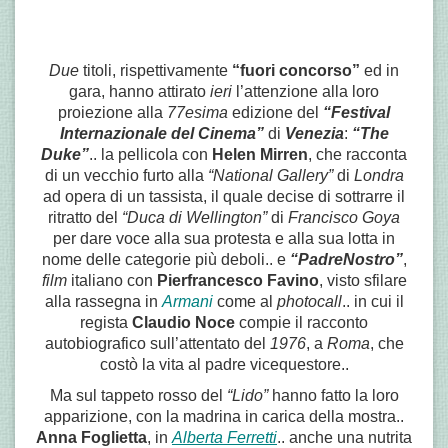
Due
titoli, rispettivamente
“fuori concorso”
ed in
gara, hanno attirato
ieri
l’attenzione alla loro
proiezione alla
77esima
edizione del
“Festival
Internazionale del Cinema”
di
Venezia
:
“The
Duke”
.. la pellicola con
Helen Mirren
, che racconta
di un vecchio furto alla
“National Gallery”
di
Londra
ad opera di un tassista, il quale decise di sottrarre il
ritratto del
“Duca di Wellington”
di
Francisco Goya
per dare voce alla sua protesta e alla sua lotta in
nome delle categorie più deboli.. e
“PadreNostro”
,
film
italiano con
Pierfrancesco Favino
, visto sfilare
alla rassegna in
Armani
come al
photocall
.. in cui il
regista
Claudio Noce
compie il
racconto
autobiografico
sull’attentato del
1976
, a
Roma
, che
costò la vita al padre vicequestore..
Ma sul tappeto rosso del
“Lido”
hanno fatto la loro
apparizione, con la
madrina in carica della mostra..
Anna Foglietta
, in
Alberta Ferretti
.. anche una nutrita