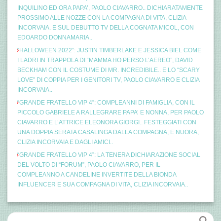
INQUILINO ED ORA PAPA’, PAOLO CIAVARRO.. DICHIARATAMENTE
PROSSIMO ALLE NOZZE CON LA COMPAGNA DI VITA, CLIZIA
INCORVAIA. E SUL DEBUTTO TV DELLA COGNATA MICOL, CON
EDOARDO DONNAMARIA..
“HALLOWEEN 2022”: JUSTIN TIMBERLAKE E JESSICA BIEL COME
I LADRI IN TRAPPOLA DI “MAMMA HO PERSO L’AEREO”, DAVID
BECKHAM CON IL COSTUME DI MR. INCREDIBILE.. E LO “SCARY
LOVE” DI COPPIA PER I GENITORI TV, PAOLO CIAVARRO E CLIZIA
INCORVAIA..
“GRANDE FRATELLO VIP 4”: COMPLEANNI DI FAMIGLIA, CON IL
PICCOLO GABRIELE A RALLEGRARE PAPA’ E NONNA, PER PAOLO
CIAVARRO E L’ATTRICE ELEONORA GIORGI.. FESTEGGIATI CON
UNA DOPPIA SERATA CASALINGA DALLA COMPAGNA, E NUORA,
CLIZIA INCORVAIA E DAGLI AMICI..
“GRANDE FRATELLO VIP 4”: LA TENERA DICHIARAZIONE SOCIAL
DEL VOLTO DI “FORUM”, PAOLO CIAVARRO, PER IL
COMPLEANNO A CANDELINE INVERTITE DELLA BIONDA
INFLUENCER E SUA COMPAGNA DI VITA, CLIZIA INCORVAIA..