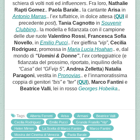
schiera di volti noti ed
influencers
. Fra loro,
Nathalie
Rapti Gomez
..
Paola Barale
.. la cantante
Arisa
in
Antonio Marras
..
l’
ex
tuffatrice, in dolce attesa (
QUI
il
precedente
post
),
Tania Cagnotto
in
Souvenir
Clubbing
.. la modella e fidanzata con il campione
delle
due
ruote
Valentino Rossi
,
Francesca Sofia
Novello
, in
Emilio Pucci
.. l’
ex
gieffina
“vip”
,
Cecilia
Rodriguez
, promossa in
Maria Lucia Hoahan
.. e, dal
mondo di
“Uomini & Donne”
, l’
ex
corteggiatrice (e
fidanzata del prossimo, riportato, inquilino della
“Casa”
del
“GFvip 5”,
Andrea Zelletta
)
Natalia
Paragoni
, vestita in
Pronovias
.. e l’innamoratissima
coppia di genitori
“bis”
e
“ter”
(
QUI
),
Marco Fantini
e
Beatrice Valli
, lei in rosso
Georges Hobeika
..
Tags:
Alberta Ferretti
Arisa
Armani
Beatrice Valli
Cecilia Rodriguez
Emilio Pucci
Grande Fratello "Vip"
Helen Mirren
La Scelta di Marco Fantini
Marco Fantini
Mostra del Cinema di Venezia
Paola Barale