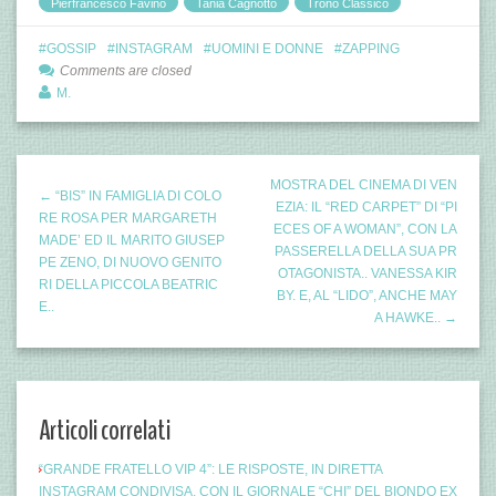
Pierfrancesco Favino
Tania Cagnotto
Trono Classico
GOSSIP
INSTAGRAM
UOMINI E DONNE
ZAPPING
Comments are closed
M.
MOSTRA DEL CINEMA DI VEN
← “BIS” IN FAMIGLIA DI COLO
EZIA: IL “RED CARPET” DI “PI
RE ROSA PER MARGARETH
ECES OF A WOMAN”, CON LA
MADE’ ED IL MARITO GIUSEP
PASSERELLA DELLA SUA PR
PE ZENO, DI NUOVO GENITO
OTAGONISTA.. VANESSA KIR
RI DELLA PICCOLA BEATRIC
BY. E, AL “LIDO”, ANCHE MAY
E..
A HAWKE.. →
Articoli correlati
“GRANDE FRATELLO VIP 4”: LE RISPOSTE, IN DIRETTA
INSTAGRAM CONDIVISA, CON IL GIORNALE “CHI” DEL BIONDO EX