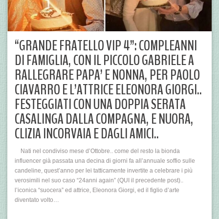
“GRANDE FRATELLO VIP 4”: COMPLEANNI
DI FAMIGLIA, CON IL PICCOLO GABRIELE A
RALLEGRARE PAPA’ E NONNA, PER PAOLO
CIAVARRO E L’ATTRICE ELEONORA GIORGI..
FESTEGGIATI CON UNA DOPPIA SERATA
CASALINGA DALLA COMPAGNA, E NUORA,
CLIZIA INCORVAIA E DAGLI AMICI..
Nati nel condiviso mese d’Ottobre.. come del resto la bionda
influencer già passata una decina di giorni fa all’annuale soffio sulle
candeline, quest’anno per lei tatticamente invertite a celebrare i più
verosimili nel suo caso “24anni again” (QUI il precedente post)..
l’iconica “suocera” ed attrice, Eleonora Giorgi, ed il figlio d’arte
diventato volto…