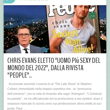
CHRIS EVANS ELETTO “UOMO PIù SEXY DEL
MONDO DEL 2022”, DALLA RIVISTA
“PEOPLE”..
Incoronato secondo l’usanza tv al “The Late Show” di Stephen
Colbert, immortalato nella doppia copertina che.. su “pronuncia
dell’universo”, con la nota di rimando alla saga “Avengers”, “L’Universo
ha parlato”.. ne ha ufficializzato ieri la promozione a sex symbol, dopo il
sorpasso mancato lo scorso anno sul predecessore allora eletto al suo
posto, Paul…