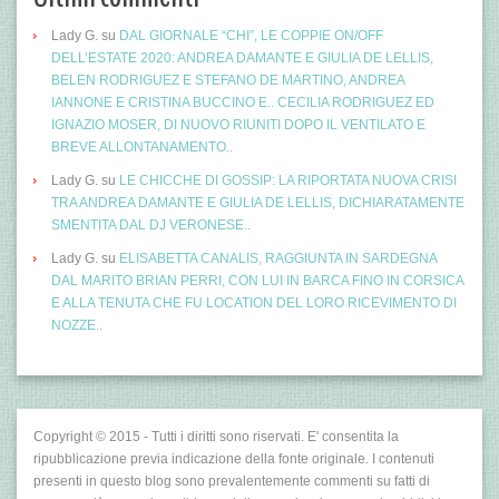
Lady G.
su
DAL GIORNALE “CHI”, LE COPPIE ON/OFF
DELL’ESTATE 2020: ANDREA DAMANTE E GIULIA DE LELLIS,
BELEN RODRIGUEZ E STEFANO DE MARTINO, ANDREA
IANNONE E CRISTINA BUCCINO E.. CECILIA RODRIGUEZ ED
IGNAZIO MOSER, DI NUOVO RIUNITI DOPO IL VENTILATO E
BREVE ALLONTANAMENTO..
Lady G.
su
LE CHICCHE DI GOSSIP: LA RIPORTATA NUOVA CRISI
TRA ANDREA DAMANTE E GIULIA DE LELLIS, DICHIARATAMENTE
SMENTITA DAL DJ VERONESE..
Lady G.
su
ELISABETTA CANALIS, RAGGIUNTA IN SARDEGNA
DAL MARITO BRIAN PERRI, CON LUI IN BARCA FINO IN CORSICA
E ALLA TENUTA CHE FU LOCATION DEL LORO RICEVIMENTO DI
NOZZE..
Copyright © 2015 - Tutti i diritti sono riservati. E' consentita la
ripubblicazione previa indicazione della fonte originale. I contenuti
presenti in questo blog sono prevalentemente commenti su fatti di