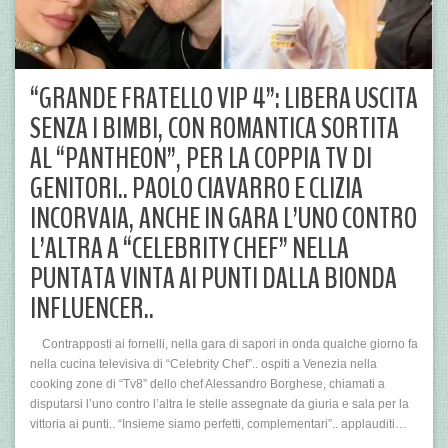
“GRANDE FRATELLO VIP 4”: LIBERA USCITA
SENZA I BIMBI, CON ROMANTICA SORTITA
AL “PANTHEON”, PER LA COPPIA TV DI
GENITORI.. PAOLO CIAVARRO E CLIZIA
INCORVAIA, ANCHE IN GARA L’UNO CONTRO
L’ALTRA A “CELEBRITY CHEF” NELLA
PUNTATA VINTA AI PUNTI DALLA BIONDA
INFLUENCER..
Contrapposti ai fornelli, nella gara di sapori in onda qualche giorno fa
nella cucina televisiva di “Celebrity Chef”.. ospiti a Venezia nella
cooking zone di “Tv8” dello chef Alessandro Borghese, chiamati a
disputarsi l’uno contro l’altra le stelle assegnate da giuria e sala per la
vittoria ai punti.. “Insieme siamo perfetti, complementari”.. applauditi…