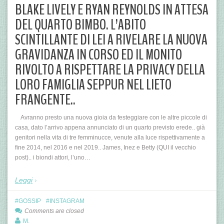
BLAKE LIVELY E RYAN REYNOLDS IN ATTESA
DEL QUARTO BIMBO. L’ABITO
SCINTILLANTE DI LEI A RIVELARE LA NUOVA
GRAVIDANZA IN CORSO ED IL MONITO
RIVOLTO A RISPETTARE LA PRIVACY DELLA
LORO FAMIGLIA SEPPUR NEL LIETO
FRANGENTE..
Avranno presto una nuova gioia da festeggiare con le altre piccole di
casa, dato l’arrivo appena annunciato di un quarto previsto erede.. già
genitori nella vita di tre femminucce, venute alla luce rispettivamente a
fine 2014, nel 2016 e nel 2019.. James, Inez e Betty (QUI il vecchio
post).. i biondi attori, l’uno…
Leggi
GOSSIP
INSTAGRAM
Comments are closed
M.