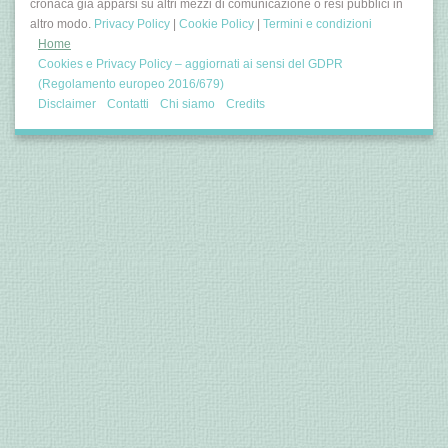
cronaca già apparsi su altri mezzi di comunicazione o resi pubblici in
altro modo.
Privacy Policy
|
Cookie Policy
|
Termini e condizioni
Home
Cookies e Privacy Policy – aggiornati ai sensi del GDPR
(Regolamento europeo 2016/679)
Disclaimer
Contatti
Chi siamo
Credits