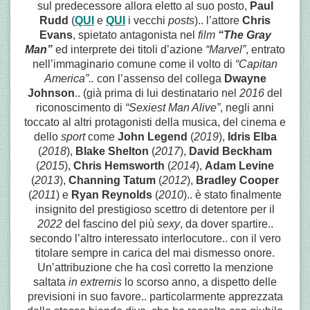
sul predecessore allora eletto al suo posto,
Paul
Rudd
(
QUI
e
QUI
i vecchi
posts
).. l’attore
Chris
Evans
, spietato antagonista nel
film
“The Gray
Man”
ed interprete dei titoli d’azione
“Marvel”
, entrato
nell’immaginario comune come il volto di
“Capitan
America”..
con l’assenso del collega
Dwayne
Johnson
.. (già prima di lui destinatario nel
2016
del
riconoscimento di
“Sexiest Man Alive”
, negli anni
toccato al altri protagonisti della musica, del cinema e
dello
sport
come
John Legend
(
2019
),
Idris Elba
(
2018
),
Blake Shelton
(
2017
),
David Beckham
(
2015
),
Chris Hemsworth
(
2014
),
Adam Levine
(
2013
),
Channing Tatum
(
2012
),
Bradley Cooper
(
2011
) e
Ryan Reynolds
(
2010
).. è stato finalmente
insignito del prestigioso scettro di detentore per il
2022
del fascino del più
sexy
, da dover spartire..
secondo l’altro interessato interlocutore.. con il vero
titolare sempre in carica del mai dismesso onore.
Un’attribuzione che ha così corretto la menzione
saltata
in extremis
lo scorso anno, a dispetto delle
previsioni in suo favore.. particolarmente apprezzata