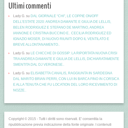
Ultimi commenti
Lady G.
su
DAL GIORNALE “CHI”, LE COPPIE ON/OFF
DELL’ESTATE 2020: ANDREA DAMANTE E GIULIA DE LELLIS,
BELEN RODRIGUEZ E STEFANO DE MARTINO, ANDREA
IANNONE E CRISTINA BUCCINO E.. CECILIA RODRIGUEZ ED
IGNAZIO MOSER, DI NUOVO RIUNITI DOPO IL VENTILATO E
BREVE ALLONTANAMENTO..
Lady G.
su
LE CHICCHE DI GOSSIP: LA RIPORTATA NUOVA CRISI
TRA ANDREA DAMANTE E GIULIA DE LELLIS, DICHIARATAMENTE
SMENTITA DAL DJ VERONESE..
Lady G.
su
ELISABETTA CANALIS, RAGGIUNTA IN SARDEGNA
DAL MARITO BRIAN PERRI, CON LUI IN BARCA FINO IN CORSICA
E ALLA TENUTA CHE FU LOCATION DEL LORO RICEVIMENTO DI
NOZZE..
Copyright © 2015 - Tutti i diritti sono riservati. E' consentita la
ripubblicazione previa indicazione della fonte originale. I contenuti