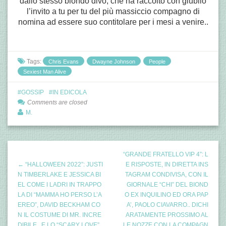
dallo stesso biondo divo, che ha raccolto con giubilo
l’invito a tu per tu del più massiccio compagno di
nomina ad essere suo contitolare per i mesi a venire..
Tags:
Chris Evans
Dwayne Johnson
People
Sexiest Man Alive
GOSSIP
IN EDICOLA
Comments are closed
M.
“GRANDE FRATELLO VIP 4”: L
← “HALLOWEEN 2022”: JUSTI
E RISPOSTE, IN DIRETTA INS
N TIMBERLAKE E JESSICA BI
TAGRAM CONDIVISA, CON IL
EL COME I LADRI IN TRAPPO
GIORNALE “CHI” DEL BIOND
LA DI “MAMMA HO PERSO L’A
O EX INQUILINO ED ORA PAP
EREO”, DAVID BECKHAM CO
A’, PAOLO CIAVARRO.. DICHI
N IL COSTUME DI MR. INCRE
ARATAMENTE PROSSIMO AL
DIBILE.. E LO “SCARY LOVE”
LE NOZZE CON LA COMPAGN