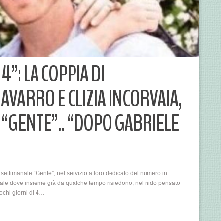
”: LA COPPIA DI
AVARRO E CLIZIA INCORVAIA,
I “GENTE”.. “DOPO GABRIELE
settimanale “Gente”, nel servizio a loro dedicato del numero in
pitale dove insieme già da qualche tempo risiedono, nel nido pensato
pochi giorni di 4…