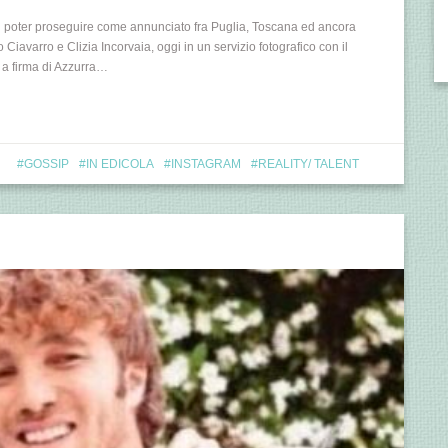
 poter proseguire come annunciato fra Puglia, Toscana ed ancora
olo Ciavarro e Clizia Incorvaia, oggi in un servizio fotografico con il
o a firma di Azzurra…
GOSSIP
IN EDICOLA
INSTAGRAM
REALITY/ TALENT