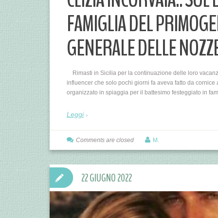
FAMIGLIA DEL PRIMOGE
GENERALE DELLE NOZZE
Rimasti in Sicilia per la continuazione delle loro vacanze
influencer che solo pochi giorni fa aveva fatto da cornice 
organizzato in spiaggia per il battesimo festeggiato in fam
Leggi
Comments are closed
M.
22 GIUGNO 2022