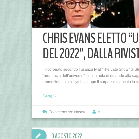
CHRIS EVANS ELETTO “
DEL 2022”, DALLA RIVIS
Incoronato secondo l’usanza tv al “The Late Show” di Ste
“pronuncia dell’universo”, con la nota di rimando alla saga 
promozione a sex symbol, dopo il sorpasso mancato lo sc
Leggi
Comments are closed
M.
3 AGOSTO 2022