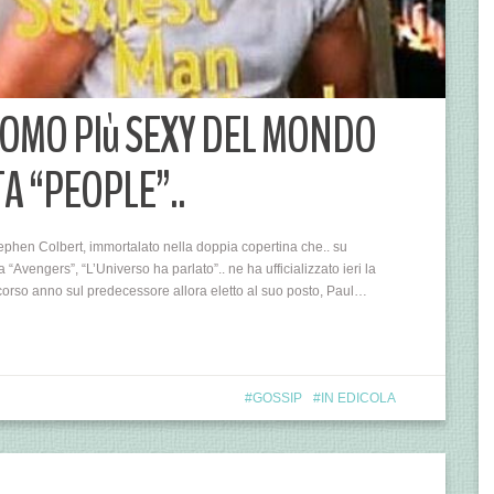
UOMO PIù SEXY DEL MONDO
TA “PEOPLE”..
phen Colbert, immortalato nella doppia copertina che.. su
“Avengers”, “L’Universo ha parlato”.. ne ha ufficializzato ieri la
orso anno sul predecessore allora eletto al suo posto, Paul…
GOSSIP
IN EDICOLA