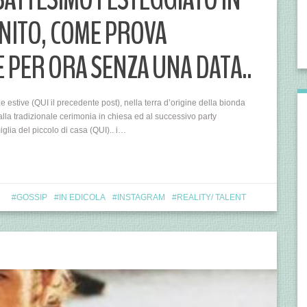
NITO, COME PROVA
 PER ORA SENZA UNA DATA..
 estive (QUI il precedente post), nella terra d’origine della bionda
alla tradizionale cerimonia in chiesa ed al successivo party
iglia del piccolo di casa (QUI).. i…
GOSSIP
IN EDICOLA
INSTAGRAM
REALITY/ TALENT