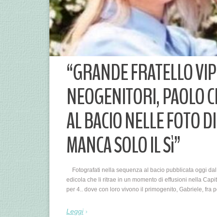
“GRANDE FRATELLO VIP 4
NEOGENITORI, PAOLO CI
AL BACIO NELLE FOTO D
MANCA SOLO IL Sì”
Fotografati nella sequenza al bacio pubblicata oggi dal 
edicola che li ritrae in un momento di effusioni nella Ca
per 4.. dove con loro vivono il primogenito, Gabriele, fra 
Leggi