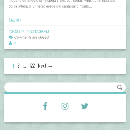
modella ed angelo di “Victoria’s Secret”, Behati Prinsloo, in riportata
dolce attesa di un terzo erede dal cantante di “Girls…
Leggi
GOSSIP
INSTAGRAM
Comments are closed
M.
1
2
…
122
Next →