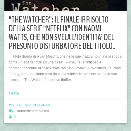
“THE WATCHER”: IL FINALE IRRISOLTO
DELLA SERIE “NETFLIX” CON NAOMI
WATTS, CHE NON SVELA L’IDENTITA’ DEL
PRESUNTO DISTURBATORE DEL TITOLO..
Titolo drama di Ryan Murphy, che nelle sue 7 attuali puntate si snoda
come un’aperta “ode ad una casa”.. – che, nella fattispecie,
corrisponderebbe al civico reale “657 Boulevard” di Westfield, nel New
Jersey, come da storia vera da cui la miniserie avrebbe attinto la sua
trama.. – “The Watcher”, il nuovo thriller…
Leggi
INSTAGRAM
ZAPPING
Comments are closed
M.