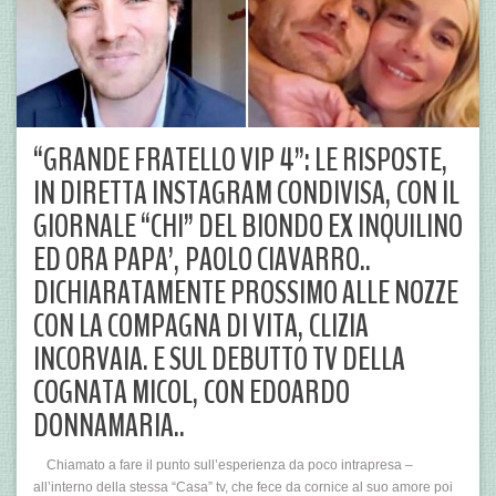
“GRANDE FRATELLO VIP 4”: LE RISPOSTE,
IN DIRETTA INSTAGRAM CONDIVISA, CON IL
GIORNALE “CHI” DEL BIONDO EX INQUILINO
ED ORA PAPA’, PAOLO CIAVARRO..
DICHIARATAMENTE PROSSIMO ALLE NOZZE
CON LA COMPAGNA DI VITA, CLIZIA
INCORVAIA. E SUL DEBUTTO TV DELLA
COGNATA MICOL, CON EDOARDO
DONNAMARIA..
Chiamato a fare il punto sull’esperienza da poco intrapresa –
all’interno della stessa “Casa” tv, che fece da cornice al suo amore poi