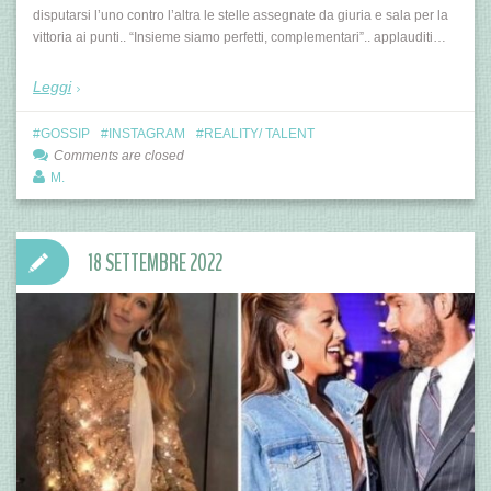
disputarsi l’uno contro l’altra le stelle assegnate da giuria e sala per la
vittoria ai punti.. “Insieme siamo perfetti, complementari”.. applauditi…
Leggi
GOSSIP
INSTAGRAM
REALITY/ TALENT
Comments are closed
M.
18 SETTEMBRE 2022