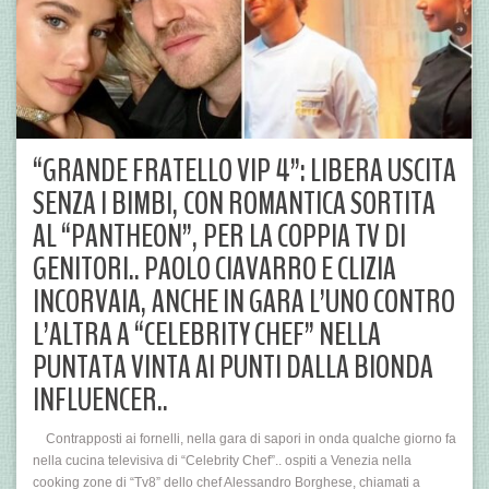
“GRANDE FRATELLO VIP 4”: LIBERA USCITA
SENZA I BIMBI, CON ROMANTICA SORTITA
AL “PANTHEON”, PER LA COPPIA TV DI
GENITORI.. PAOLO CIAVARRO E CLIZIA
INCORVAIA, ANCHE IN GARA L’UNO CONTRO
L’ALTRA A “CELEBRITY CHEF” NELLA
PUNTATA VINTA AI PUNTI DALLA BIONDA
INFLUENCER..
Contrapposti ai fornelli, nella gara di sapori in onda qualche giorno fa
nella cucina televisiva di “Celebrity Chef”.. ospiti a Venezia nella
cooking zone di “Tv8” dello chef Alessandro Borghese, chiamati a