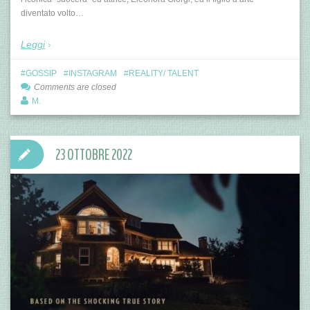
diventato volto…
Leggi
GOSSIP
INSTAGRAM
REALITY/ TALENT
Comments are closed
M.
23 OTTOBRE 2022