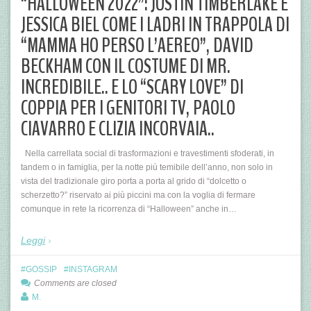
“HALLOWEEN 2022”: JUSTIN TIMBERLAKE E
JESSICA BIEL COME I LADRI IN TRAPPOLA DI
“MAMMA HO PERSO L’AEREO”, DAVID
BECKHAM CON IL COSTUME DI MR.
INCREDIBILE.. E LO “SCARY LOVE” DI
COPPIA PER I GENITORI TV, PAOLO
CIAVARRO E CLIZIA INCORVAIA..
Nella carrellata social di trasformazioni e travestimenti sfoderati, in
tandem o in famiglia, per la notte più temibile dell’anno, non solo in
vista del tradizionale giro porta a porta al grido di “dolcetto o
scherzetto?” riservato ai più piccini ma con la voglia di fermare
comunque in rete la ricorrenza di “Halloween” anche in…
Leggi
GOSSIP
INSTAGRAM
Comments are closed
M.