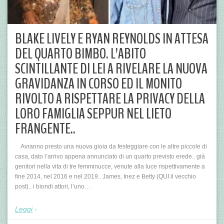
BLAKE LIVELY E RYAN REYNOLDS IN ATTESA
DEL QUARTO BIMBO. L’ABITO
SCINTILLANTE DI LEI A RIVELARE LA NUOVA
GRAVIDANZA IN CORSO ED IL MONITO
RIVOLTO A RISPETTARE LA PRIVACY DELLA
LORO FAMIGLIA SEPPUR NEL LIETO
FRANGENTE..
Avranno presto una nuova gioia da festeggiare con le altre piccole di
casa, dato l’arrivo appena annunciato di un quarto previsto erede.. già
genitori nella vita di tre femminucce, venute alla luce rispettivamente a
fine 2014, nel 2016 e nel 2019.. James, Inez e Betty (QUI il vecchio
post).. i biondi attori, l’uno…
Leggi