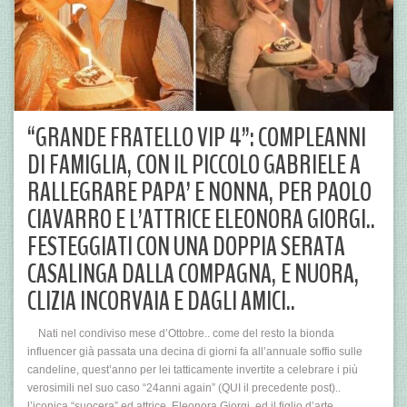
“GRANDE FRATELLO VIP 4”: COMPLEANNI
DI FAMIGLIA, CON IL PICCOLO GABRIELE A
RALLEGRARE PAPA’ E NONNA, PER PAOLO
CIAVARRO E L’ATTRICE ELEONORA GIORGI..
FESTEGGIATI CON UNA DOPPIA SERATA
CASALINGA DALLA COMPAGNA, E NUORA,
CLIZIA INCORVAIA E DAGLI AMICI..
Nati nel condiviso mese d’Ottobre.. come del resto la bionda
influencer già passata una decina di giorni fa all’annuale soffio sulle
candeline, quest’anno per lei tatticamente invertite a celebrare i più
verosimili nel suo caso “24anni again” (QUI il precedente post)..
l’iconica “suocera” ed attrice, Eleonora Giorgi, ed il figlio d’arte