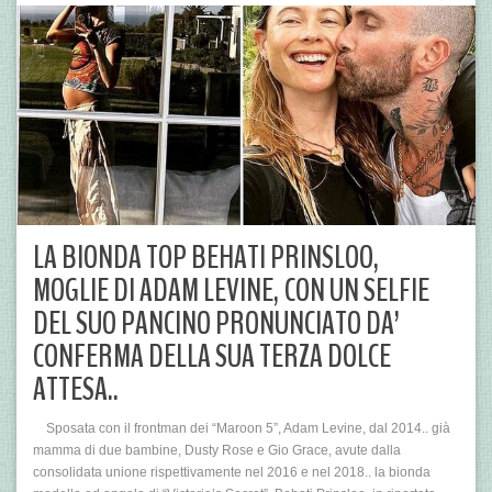
LA BIONDA TOP BEHATI PRINSLOO,
MOGLIE DI ADAM LEVINE, CON UN SELFIE
DEL SUO PANCINO PRONUNCIATO DA’
CONFERMA DELLA SUA TERZA DOLCE
ATTESA..
Sposata con il frontman dei “Maroon 5”, Adam Levine, dal 2014.. già
mamma di due bambine, Dusty Rose e Gio Grace, avute dalla
consolidata unione rispettivamente nel 2016 e nel 2018.. la bionda