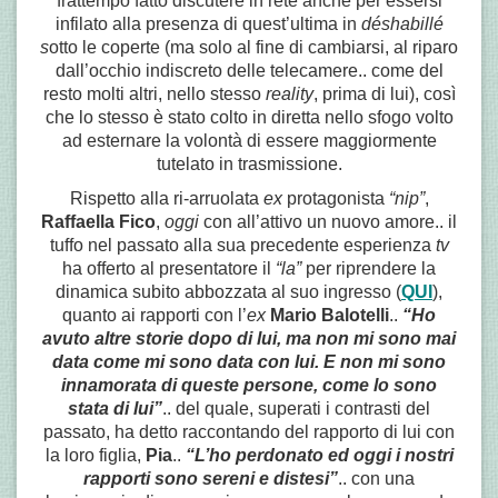
frattempo fatto discutere in rete anche per essersi
infilato alla presenza di quest’ultima in
d
éshabillé
s
otto le coperte (ma solo al fine di cambiarsi, al riparo
dall’occhio indiscreto delle telecamere.. come del
resto molti altri, nello stesso
reality
, prima di lui), così
che lo stesso è stato colto in diretta nello sfogo volto
ad esternare la volontà di essere maggiormente
tutelato in trasmissione.
Rispetto alla ri-arruolata
ex
protagonista
“nip”
,
Raffaella Fico
,
oggi
con all’attivo un nuovo amore.. il
tuffo nel passato alla sua precedente esperienza
tv
ha offerto al presentatore il
“la”
per riprendere la
dinamica subito abbozzata al suo ingresso (
QUI
),
quanto ai rapporti con l’
ex
Mario Balotelli
..
“Ho
avuto altre storie dopo di lui, ma non mi sono mai
data come mi sono data con lui. E non mi sono
innamorata di queste persone, come lo sono
stata di lui”
.. del quale, superati i contrasti del
passato, ha detto raccontando del rapporto di lui con
la loro figlia,
Pia
..
“L’ho perdonato ed oggi i nostri
rapporti sono sereni e distesi”
.. con una