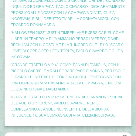
INSTAGRAM CONDIVISA, CON IL GIORNALE “CHI” DEL BIONDO EX
INQUILINO ED ORA PAPA’, PAOLO CIAVARRO.. DICHIARATAMENTE
PROSSIMO ALLE NOZZE CON LA COMPAGNA DI VITA, CLIZIA
INCORVAIA. E SUL DEBUTTO TV DELLA COGNATA MICOL, CON
EDOARDO DONNAMARIA..
“HALLOWEEN 2022”: JUSTIN TIMBERLAKE E JESSICA BIEL COME
I LADRI IN TRAPPOLA DI “MAMMA HO PERSO L’AEREO”, DAVID
BECKHAM CON IL COSTUME DI MR. INCREDIBILE.. E LO “SCARY
LOVE” DI COPPIA PER I GENITORI TV, PAOLO CIAVARRO E CLIZIA
INCORVAIA..
“GRANDE FRATELLO VIP 4”: COMPLEANNI DI FAMIGLIA, CON IL
PICCOLO GABRIELE A RALLEGRARE PAPA’ E NONNA, PER PAOLO
CIAVARRO E L’ATTRICE ELEONORA GIORGI.. FESTEGGIATI CON
UNA DOPPIA SERATA CASALINGA DALLA COMPAGNA, E NUORA,
CLIZIA INCORVAIA E DAGLI AMICI..
“GRANDE FRATELLO VIP 4”: LA TENERA DICHIARAZIONE SOCIAL
DEL VOLTO DI “FORUM”, PAOLO CIAVARRO, PER IL
COMPLEANNO A CANDELINE INVERTITE DELLA BIONDA
INFLUENCER E SUA COMPAGNA DI VITA, CLIZIA INCORVAIA..