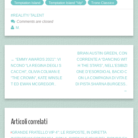
Temptation Island
Temptation Island "Vip"
Trono Classico
REALITY/ TALENT
Comments are closed
M.
BRIAN AUSTIN GREEN, CON
← “EMMY AWARDS 2021”: VI
CORRENTE A “DANCING WIT
NCONO “LA REGINA DEGLI S
H THE STARS”, NELL’ESIBIZI
CACCHI”, OLIVIA COLMAN E
ONE D’ESORDIO AL BACIO C
“THE CROWN”, KATE WINSLE
ON LA COMPAGNA DI VITA E
T ED EWAN MCGREGOR..
DI PISTA SHARNA BURGESS..
→
Articoli correlati
“GRANDE FRATELLO VIP 4”: LE RISPOSTE, IN DIRETTA