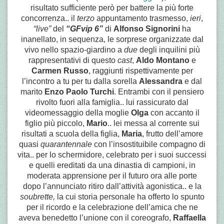
risultato sufficiente però per battere la più forte
concorrenza.. il
terzo
appuntamento trasmesso,
ieri
,
“live”
del
“GFvip 6”
di
Alfonso Signorini
ha
inanellato, in sequenza, le sorprese organizzate dal
vivo nello spazio-giardino a
due
degli inquilini più
rappresentativi di questo
cast
,
Aldo Montano
e
Carmen Russo
, raggiunti rispettivamente per
l’incontro a tu per tu dalla sorella
Alessandra
e dal
marito
Enzo Paolo Turchi
. Entrambi con il pensiero
rivolto fuori alla famiglia.. lui rassicurato dal
videomessaggio della moglie
Olga
con accanto il
figlio più piccolo,
Mario
.. lei messa al corrente sui
risultati a scuola della figlia,
Maria
, frutto dell’amore
quasi
quarantennale
con l’insostituibile compagno di
vita.. per lo schermidore, celebrato per i suoi successi
e quelli ereditati da una dinastia di campioni, in
moderata apprensione per il futuro ora alle porte
dopo l’annunciato ritiro dall’attività agonistica.. e la
soubrette,
la cui storia personale ha offerto lo spunto
per il ricordo e la celebrazione dell’amica che ne
aveva benedetto l’unione con il coreografo,
Raffaella