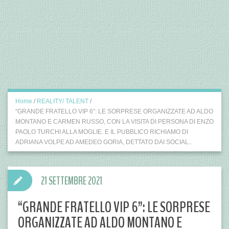
Home
/
REALITY/ TALENT
/
“GRANDE FRATELLO VIP 6”: LE SORPRESE ORGANIZZATE AD ALDO
MONTANO E CARMEN RUSSO, CON LA VISITA DI PERSONA DI ENZO
PAOLO TURCHI ALLA MOGLIE. E IL PUBBLICO RICHIAMO DI
ADRIANA VOLPE AD AMEDEO GORIA, DETTATO DAI SOCIAL..
21 SETTEMBRE 2021
“GRANDE FRATELLO VIP 6”: LE SORPRESE
ORGANIZZATE AD ALDO MONTANO E