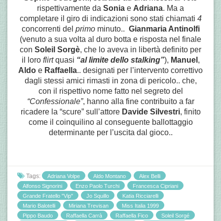
rispettivamente da
Sonia
e
Adriana
. Ma a
completare il giro di indicazioni sono stati chiamati
4
concorrenti del
primo
minuto..
Gianmaria Antinolfi
(venuto a sua volta al duro botta e risposta nel finale
con
Soleil Sorgè
, che lo aveva in libertà definito per
il loro
flirt
quasi
“al limite dello stalking”
),
Manuel
,
Aldo
e
Raffaella
.. designati
per l’intervento correttivo
dagli stessi amici rimasti in zona di pericolo.. che,
con il rispettivo nome fatto nel segreto del
“Confessionale”
, hanno alla fine contribuito a far
ricadere la “scure” sull’attore
Davide Silvestri
, finito
come il coinquilino al conseguente ballottaggio
determinante per l’uscita dal gioco..
Tags:
Adriana Volpe
Aldo Montano
Alex Belli
Alfonso Signorini
Enzo Paolo Turchi
Francesca Cipriani
Grande Fratello "Vip"
Jo Squillo
Katia Ricciarelli
Mario Balotelli
Miriana Trevisan
Miss Italia 1999
Pippo Baudo
Raffaella Carrà
Raffaella Fico
Soleil Sorgé