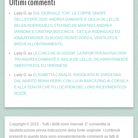
Ultimi commenti
Lady G.
su
DAL GIORNALE “CHI”, LE COPPIE ON/OFF
DELL’ESTATE 2020: ANDREA DAMANTE E GIULIA DE LELLIS,
BELEN RODRIGUEZ E STEFANO DE MARTINO, ANDREA
IANNONE E CRISTINA BUCCINO E.. CECILIA RODRIGUEZ ED
IGNAZIO MOSER, DI NUOVO RIUNITI DOPO IL VENTILATO E
BREVE ALLONTANAMENTO..
Lady G.
su
LE CHICCHE DI GOSSIP: LA RIPORTATA NUOVA CRISI
TRA ANDREA DAMANTE E GIULIA DE LELLIS, DICHIARATAMENTE
SMENTITA DAL DJ VERONESE..
Lady G.
su
ELISABETTA CANALIS, RAGGIUNTA IN SARDEGNA
DAL MARITO BRIAN PERRI, CON LUI IN BARCA FINO IN CORSICA
E ALLA TENUTA CHE FU LOCATION DEL LORO RICEVIMENTO DI
NOZZE..
Copyright © 2015 - Tutti i diritti sono riservati. E' consentita la
ripubblicazione previa indicazione della fonte originale. I contenuti
presenti in questo blog sono prevalentemente commenti su fatti di