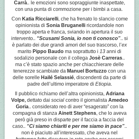
Carrà
..
le emozioni sono sopraggiunte inaspettate,
con una punta di commozione per i bimbi a casa.
Con
Katia Ricciarelli
, che ha frenato lo slancio come
opinionista di
Sonia
Bruganelli
ricordandole non
troppo aperta e franca, sviando in apertura il suo
intervento
..
“Scusami Sonia, io non ti conosco”
.. si
è parlato dei
due
grandi amori del suo trascorso, l’
ex
marito
Pippo Baudo
ma soprattutto i
13
anni di
sodalizio personale con il collega
Josè Carreras
..
ma c’è stato spazio anche per chiacchierare delle
tenerezze scambiate da
Manuel Bortuzzo
con una
delle sorelle
Hailé Selassié
, discendenti da parte di
padre dell’ultimo imperatore di
Etiopia
.
Il pubblico richiamo dell’altra opinionista,
Adriana
Volpe,
dettato dai
social
contro il giornalista
Amedeo
Goria
.. considerato reo di aver “esagerato” con la
compagna di stanza
Ainett Stephens
, che lo aveva
però già preso in disparte per il faccia a faccia del
caso..
“Ci siamo chiariti e per me siamo in pace”
..
non è piaciuto all’interessato, che aveva nel