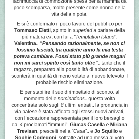
lacrimuccia di commozione spesa per la mamma da
poco scomparsa, molto presente come nonna nella
vita della nipote.
E si è confermato il poco favore del pubblico per
Tommaso Eletti
, spinto in
superled
a parlare della
più matura
ex
, con lui a
“Temptation Island”
,
Valentina
..
“Pensando razionalmente, se non ci
fossimo lasciati, tra qualche anno la mia testa
poteva cambiare. Fossi stato più grande magari
non mi sarei spinto così tanto oltre”
.. tanto che il
ragazzo, preparato alla possibilità di abbandonare,
sconterà in qualità di meno votato al nuovo televoto il
probabile rischio eliminazione.
E per stabilire il suo dirimpettaio di scontro, al
momento delle
nominations
.. questa volta
concentrate solo sugli
8
ultimi entrati.. la pronuncia in
via palese è stata affidata agli stessi nuovi arrivati,
con l’eccezione rappresentata per il loro bersaglio
dai
4
proclamati “immuni”:
Giucas Casella
e
Miriana
Trevisan
, prescelti nella
“Casa”
.. e
Jo Squillo
e
Sophie Codegoni
, sottratte ad una messa al voto