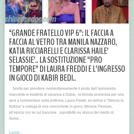
“GRANDE FRATELLO VIP 6”: IL FACCIA A
FACCIA AL VETRO TRA MANILA NAZZARO,
KATIA RICCIARELLI E CLARISSA HAILE’
SELASSIE’.. LA SOSTITUZIONE “PRO
TEMPORE” DI LAURA FREDDI E L’INGRESSO
IN GIOCO DI KABIR BEDI..
Scelta per prendere momentaneamente il posto dell’opinionista
mancante in trasferta di vacanza a Dubai.. la bionda promossa per una
sera a commentare sulla poltrona, Laura Freddi, ex velina a “Striscia la
Notizia” e collega di una concorrente in gioco, Miriana Trevisan,
all’epoca con lei sul bancone.. soprattutto ex storica del marito di
Sonia…
Leggi