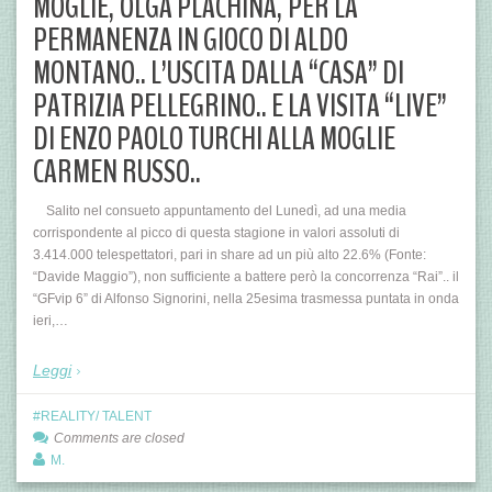
MOGLIE, OLGA PLACHINA, PER LA
PERMANENZA IN GIOCO DI ALDO
MONTANO.. L’USCITA DALLA “CASA” DI
PATRIZIA PELLEGRINO.. E LA VISITA “LIVE”
DI ENZO PAOLO TURCHI ALLA MOGLIE
CARMEN RUSSO..
Salito nel consueto appuntamento del Lunedì, ad una media
corrispondente al picco di questa stagione in valori assoluti di
3.414.000 telespettatori, pari in share ad un più alto 22.6% (Fonte:
“Davide Maggio”), non sufficiente a battere però la concorrenza “Rai”.. il
“GFvip 6” di Alfonso Signorini, nella 25esima trasmessa puntata in onda
ieri,…
Leggi
REALITY/ TALENT
Comments are closed
M.