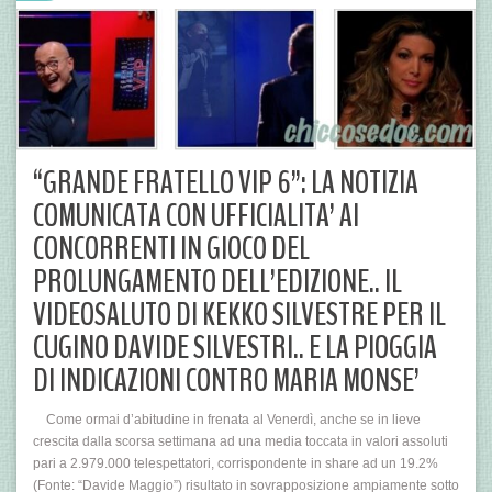
“GRANDE FRATELLO VIP 6”: LA NOTIZIA
COMUNICATA CON UFFICIALITA’ AI
CONCORRENTI IN GIOCO DEL
PROLUNGAMENTO DELL’EDIZIONE.. IL
VIDEOSALUTO DI KEKKO SILVESTRE PER IL
CUGINO DAVIDE SILVESTRI.. E LA PIOGGIA
DI INDICAZIONI CONTRO MARIA MONSE’
Come ormai d’abitudine in frenata al Venerdì, anche se in lieve
crescita dalla scorsa settimana ad una media toccata in valori assoluti
pari a 2.979.000 telespettatori, corrispondente in share ad un 19.2%
(Fonte: “Davide Maggio”) risultato in sovrapposizione ampiamente sotto