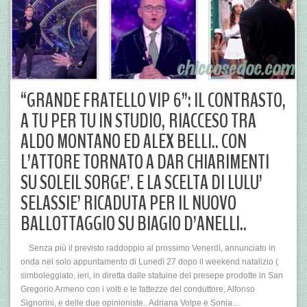
“GRANDE FRATELLO VIP 6”: IL CONTRASTO,
A TU PER TU IN STUDIO, RIACCESO TRA
ALDO MONTANO ED ALEX BELLI.. CON
L’ATTORE TORNATO A DAR CHIARIMENTI
SU SOLEIL SORGE’. E LA SCELTA DI LULU’
SELASSIE’ RICADUTA PER IL NUOVO
BALLOTTAGGIO SU BIAGIO D’ANELLI..
Senza più il previsto raddoppio al prossimo Venerdì, annunciato in
onda nel solo appuntamento di Lunedì 27 dopo il weekend natalizio (
simboleggiato, ieri, in diretta dalle statuine del presepe prodotte in San
Gregorio Armeno con i volti e le fattezze del conduttore, Alfonso
Signorini, e delle due opinioniste.. Adriana Volpe e Sonia…