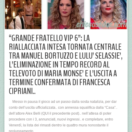
“GRANDE FRATELLO VIP 6”: LA
RIALLACCIATA INTESA TORNATA CENTRALE
TRA MANUEL BORTUZZO E LULU’ SELASSIE’,
L’ELIMINAZIONE IN TEMPO RECORD AL
TELEVOTO DI MARIA MONSE’ E L’USCITA A
TERMINE CONFERMATA DI FRANCESCA
CIPRIANI..
Messo in pausa il gioco ad un passo dalla sosta natalizia, per dar
conto dell’uscita ufficializzata.. con annessa squalifica dalla “Casa”..
dell’attore Alex Belli (QUI il precedente post).. nell’attesa di poter
procedere con i 3, annunciati, nuovi ingressi.. e completare, entro
Venerdì, la lista dei rimasti dentro le quattro mura nonostante il
prolungamento…