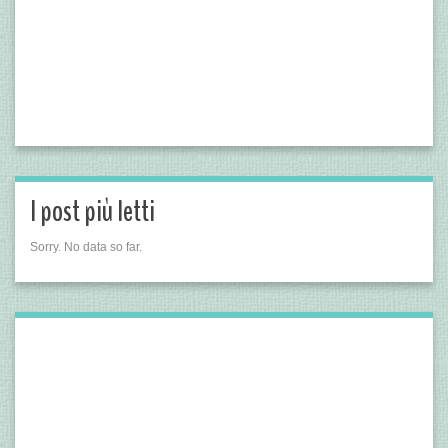
I post più letti
Sorry. No data so far.