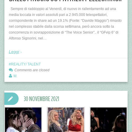
Sempre di raddoppio al Venerdì, di nuovo in rallentamento ad una
media toccata in valori assoluti pari a 2.945.000 telespettatori,
corrispondente in share ad un 19.1% (Fonte: “Davide Maggio”) rimasto
nel complesso stabile dalla scorsa settimana, però ancora sotto la
concorrenza in sovrapposizione di “The Voice Senior”.. il “GFvip 6” di
Alfonso Signorini, nel…
Leggi
REALITY/ TALENT
Comments are closed
M.
30 NOVEMBRE 2021