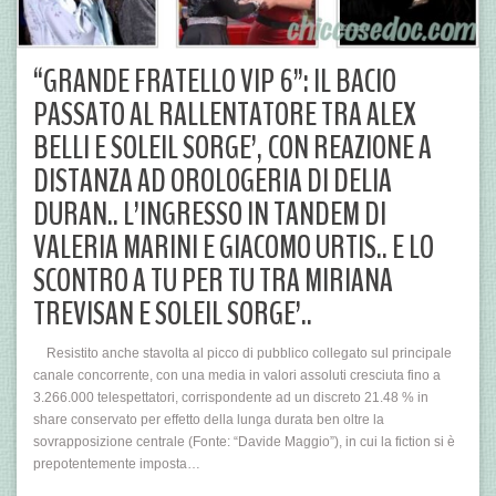
“GRANDE FRATELLO VIP 6”: IL BACIO
PASSATO AL RALLENTATORE TRA ALEX
BELLI E SOLEIL SORGE’, CON REAZIONE A
DISTANZA AD OROLOGERIA DI DELIA
DURAN.. L’INGRESSO IN TANDEM DI
VALERIA MARINI E GIACOMO URTIS.. E LO
SCONTRO A TU PER TU TRA MIRIANA
TREVISAN E SOLEIL SORGE’..
Resistito anche stavolta al picco di pubblico collegato sul principale
canale concorrente, con una media in valori assoluti cresciuta fino a
3.266.000 telespettatori, corrispondente ad un discreto 21.48 % in
share conservato per effetto della lunga durata ben oltre la
sovrapposizione centrale (Fonte: “Davide Maggio”), in cui la fiction si è
prepotentemente imposta…