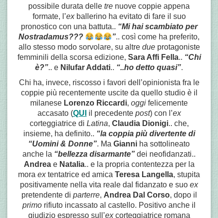
possibile durata delle
tre
nuove coppie appena
formate, l’
ex
ballerino ha evitato di fare il suo
pronostico con una battuta..
“Mi hai scambiato per
Nostradamus???
”
.. così come ha preferito,
allo stesso modo sorvolare, su altre
due
protagoniste
femminili della scorsa edizione,
Sara Affi Fella
..
“Chi
è?”
.. e
Nilufar Addati
..
“..ho detto quasi”
.
Chi ha, invece, riscosso i favori dell’opinionista fra le
coppie più recentemente uscite da quello studio è il
milanese
Lorenzo Riccardi
,
oggi
felicemente
accasato (
QUI
il precedente
post
) con l’
ex
corteggiatrice di
Latina
,
Claudia Dionigi
.. che,
insieme, ha definito..
“la coppia più divertente di
“Uomini & Donne”
. Ma
Gianni
ha sottolineato
anche la
“bellezza disarmante”
dei neofidanzati..
Andrea
e
Natalia
.. e la propria contentezza per la
mora
ex
tentatrice ed amica
Teresa Langella
, stupita
positivamente nella vita reale dal fidanzato e suo
ex
pretendente di
parterre
,
Andrea Dal Corso
, dopo il
primo
rifiuto incassato al castello. Positivo anche il
giudizio espresso sull’
ex
corteggiatrice romana