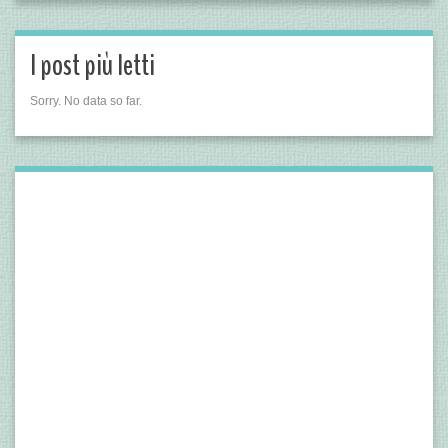
I post più letti
Sorry. No data so far.