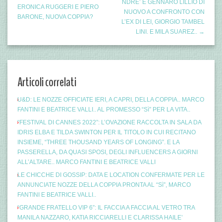
NDRE’ E GENNARO LILLIO DI
ERONICA RUGGERI E PIERO
NUOVO A CONFRONTO CON
BARONE, NUOVA COPPIA?
L’EX DI LEI, GIORGIO TAMBEL
LINI. E MILA SUAREZ.. →
Articoli correlati
U&D: LE NOZZE OFFICIATE IERI, A CAPRI, DELLA COPPIA.. MARCO
FANTINI E BEATRICE VALLI.. AL PROMESSO “Sì” PER LA VITA..
“FESTIVAL DI CANNES 2022”: L’OVAZIONE RACCOLTA IN SALA DA
IDRIS ELBA E TILDA SWINTON PER IL TITOLO IN CUI RECITANO
INSIEME, “THREE THOUSAND YEARS OF LONGING”. E LA
PASSERELLA, DA QUASI SPOSI, DEGLI INFLUENCERS A GIORNI
ALL’ALTARE.. MARCO FANTINI E BEATRICE VALLI
LE CHICCHE DI GOSSIP: DATA E LOCATION CONFERMATE PER LE
ANNUNCIATE NOZZE DELLA COPPIA PRONTA AL “Sì”, MARCO
FANTINI E BEATRICE VALLI..
“GRANDE FRATELLO VIP 6”: IL FACCIA A FACCIA AL VETRO TRA
MANILA NAZZARO, KATIA RICCIARELLI E CLARISSA HAILE’