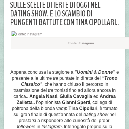
SULLE SCELTE DI IERI E DI OGGI NEL
DATING SHOW. E LO SCAMBIO DI
PUNGENTI BATTUTE CON TINA CIPOLLARI..
Fonte:
Instagram
Appena conclusa la stagione a
“Uomini & Donne”
e
presente alle ultime
tre
puntate in diretta del
“Trono
Classico”
, che hanno chiuso il percorso in
trasmissione dei
tre
tronisti fino ad allora ancora in
carica..
Angela Nasti
,
Giulia Cavaglia
ed
Andrea
Zelletta
.. l’opinionista
Gianni Sperti
, collega di
poltrona della bionda
vamp
Tina Cipollari
, è tornato
sul gran finale di quest’annata del
dating show
nel
prestarsi a rispondere alle curiosità dei propri
followers
in
Instagram
. Interrogato proprio sulla