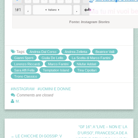
Fonte:
Instagram Stories
Tags:
Andrea Dal Corso
Andrea Zelletta
Beatrice Valli
Gianni Sperti
Giulia De Lellis
La Scelta di Marco Fantini
Lorenzo Riccardi
Marco Fantini
Nilufar Addati
Sara Affi Fella
Temptation Island
Tina Cipollari
Trono Classico
INSTAGRAM
UOMINI E DONNE
Comments are closed
M.
“GF 16”: A “LIVE – NON E’ LA
D’URSO”, FRANCESCA DE A
← LE CHICCHE DI GOSSIP: V