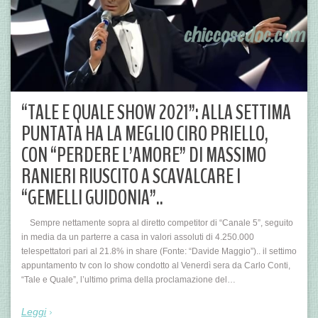
“TALE E QUALE SHOW 2021”: ALLA SETTIMA
PUNTATA HA LA MEGLIO CIRO PRIELLO,
CON “PERDERE L’AMORE” DI MASSIMO
RANIERI RIUSCITO A SCAVALCARE I
“GEMELLI GUIDONIA”..
Sempre nettamente sopra al diretto competitor di “Canale 5”, seguito
in media da un parterre a casa in valori assoluti di 4.250.000
telespettatori pari al 21.8% in share (Fonte: “Davide Maggio”).. il settimo
appuntamento tv con lo show condotto al Venerdì sera da Carlo Conti,
“Tale e Quale”, l’ultimo prima della proclamazione del…
Leggi