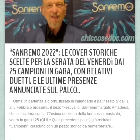
“SANREMO 2022”: LE COVER STORICHE
SCELTE PER LA SERATA DEL VENERDì DAI
25 CAMPIONI IN GARA, CON RELATIVI
DUETTI. E LE ULTIME PRESENZE
ANNUNCIATE SUL PALCO..
Ormai in partenza a giorni, fissato in calendario e palinsesto tv dall’1
al 5 Febbraio prossimi.. il terzo “Festival di Sanremo” targato Amadeus,
che coinciderà con la 72esima edizione della kermesse musicale,
vedrà in gara i 25 (QUI e QUI i precedenti posts) già reclutati
“Campioni”, ciascuno con un pezzo storico da reinterpretare…