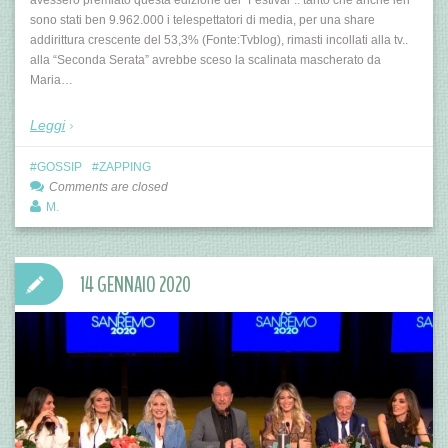
sono stati ben 9.962.000 i telespettatori di media, per una share
addirittura crescente del 53,3% (Fonte:Tvblog), rimasti incollati alla tv..
alla “Seconda Serata” avrebbe sceso la scalinata mascherato da
Maria…
Leggi
GOSSIP
ZAPPING
Comments are closed
M.
14 GENNAIO 2020