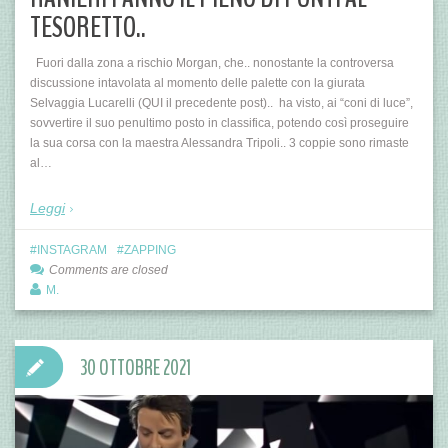
TESORETTO..
Fuori dalla zona a rischio Morgan, che.. nonostante la controversa
discussione intavolata al momento delle palette con la giurata
Selvaggia Lucarelli (QUI il precedente post).. ha visto, ai “coni di luce”,
sovvertire il suo penultimo posto in classifica, potendo così proseguire
la sua corsa con la maestra Alessandra Tripoli.. 3 coppie sono rimaste
al…
Leggi
INSTAGRAM
ZAPPING
Comments are closed
M.
30 OTTOBRE 2021