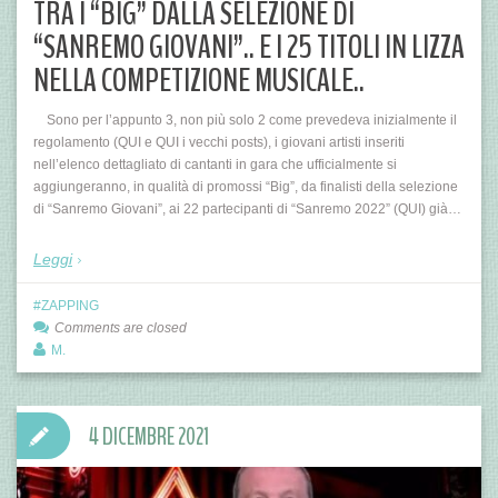
TRA I “BIG” DALLA SELEZIONE DI
“SANREMO GIOVANI”.. E I 25 TITOLI IN LIZZA
NELLA COMPETIZIONE MUSICALE..
Sono per l’appunto 3, non più solo 2 come prevedeva inizialmente il
regolamento (QUI e QUI i vecchi posts), i giovani artisti inseriti
nell’elenco dettagliato di cantanti in gara che ufficialmente si
aggiungeranno, in qualità di promossi “Big”, da finalisti della selezione
di “Sanremo Giovani”, ai 22 partecipanti di “Sanremo 2022” (QUI) già…
Leggi
ZAPPING
Comments are closed
M.
4 DICEMBRE 2021