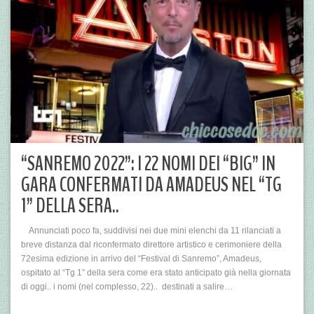
“SANREMO 2022”: I 22 NOMI DEI “BIG” IN
GARA CONFERMATI DA AMADEUS NEL “TG
1” DELLA SERA..
Annunciati poco fa, suddivisi nei due mini elenchi da 11 rilanciati a
breve distanza dal riconfermato direttore artistico e cerimoniere della
72esima edizione in arrivo del “Festival di Sanremo”, Amadeus,
ospitato al “Tg 1” della sera come era stato anticipato già nella giornata
di oggi.. i nomi (nel complesso, 22).. destinati a salire…