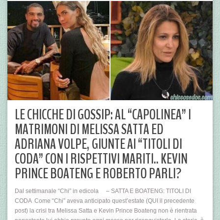
LE CHICCHE DI GOSSIP: AL “CAPOLINEA” I
MATRIMONI DI MELISSA SATTA ED
ADRIANA VOLPE, GIUNTE AI “TITOLI DI
CODA” CON I RISPETTIVI MARITI.. KEVIN
PRINCE BOATENG E ROBERTO PARLI?
Dal settimanale “Chi” in edicola – SATTA E BOATENG: TITOLI DI
CODA Come “Chi” aveva anticipato quest’estate (QUI il precedente
post) la crisi tra Melissa Satta e Kevin Prince Boateng non è rientrata