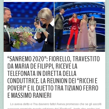
“SANREMO 2020”: FIORELLO, TRAVESTITO
DA MARIA DE FILIPPI, RICEVE LA
TELEFONATA IN DIRETTA DELLA
CONDUTTRICE. LA REUNION DEI “RICCHI E
POVERI” E IL DUETTO TRA TIZIANO FERRO
E MASSIMO RANIERI
Lo aveva detto e l’ha davvero fatto! Aveva promesso che se gli ascolti
avessero premiato questa edizione del “Festival”.. tanto che anche ieri