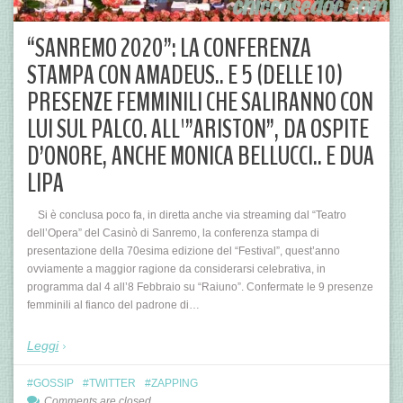
“SANREMO 2020”: LA CONFERENZA
STAMPA CON AMADEUS.. E 5 (DELLE 10)
PRESENZE FEMMINILI CHE SALIRANNO CON
LUI SUL PALCO. ALL'”ARISTON”, DA OSPITE
D’ONORE, ANCHE MONICA BELLUCCI.. E DUA
LIPA
Si è conclusa poco fa, in diretta anche via streaming dal “Teatro
dell’Opera” del Casinò di Sanremo, la conferenza stampa di
presentazione della 70esima edizione del “Festival”, quest’anno
ovviamente a maggior ragione da considerarsi celebrativa, in
programma dal 4 all’8 Febbraio su “Raiuno”. Confermate le 9 presenze
femminili al fianco del padrone di…
Leggi
GOSSIP
TWITTER
ZAPPING
Comments are closed