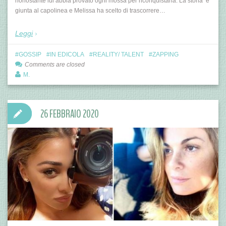
nonostante lui abbia provato ogni mossa per riconquistarla. La storia è
giunta al capolinea e Melissa ha scelto di trascorrere…
Leggi
GOSSIP
IN EDICOLA
REALITY/ TALENT
ZAPPING
Comments are closed
M.
26 FEBBRAIO 2020