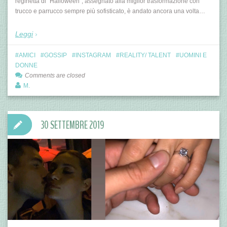
reginetta di “Halloween”, assegnato alla miglior trasformazione con
trucco e parrucco sempre più sofisticato, è andato ancora una volta…
Leggi
AMICI
GOSSIP
INSTAGRAM
REALITY/ TALENT
UOMINI E
DONNE
Comments are closed
M.
30 SETTEMBRE 2019