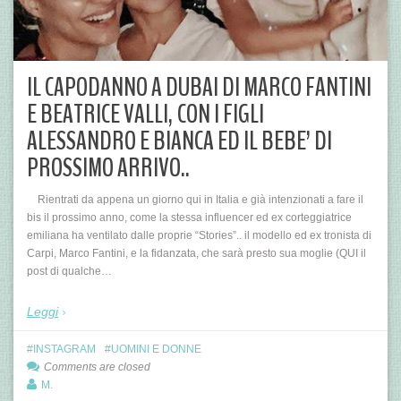
IL CAPODANNO A DUBAI DI MARCO FANTINI
E BEATRICE VALLI, CON I FIGLI
ALESSANDRO E BIANCA ED IL BEBE’ DI
PROSSIMO ARRIVO..
Rientrati da appena un giorno qui in Italia e già intenzionati a fare il
bis il prossimo anno, come la stessa influencer ed ex corteggiatrice
emiliana ha ventilato dalle proprie “Stories”.. il modello ed ex tronista di
Carpi, Marco Fantini, e la fidanzata, che sarà presto sua moglie (QUI il
post di qualche…
Leggi
INSTAGRAM
UOMINI E DONNE
Comments are closed
M.