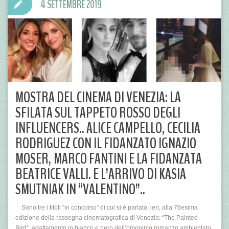
4 SETTEMBRE 2019
MOSTRA DEL CINEMA DI VENEZIA: LA
SFILATA SUL TAPPETO ROSSO DEGLI
INFLUENCERS.. ALICE CAMPELLO, CECILIA
RODRIGUEZ CON IL FIDANZATO IGNAZIO
MOSER, MARCO FANTINI E LA FIDANZATA
BEATRICE VALLI. E L’ARRIVO DI KASIA
SMUTNIAK IN “VALENTINO”..
Sono tre i titoli “in concorso” di cui si è parlato, ieri, alla 76esima
edizione della rassegna cinematografica di Venezia: “The Painted
Bird”, adattamento in bianco e nero dell’omonimo romanzo ambientato