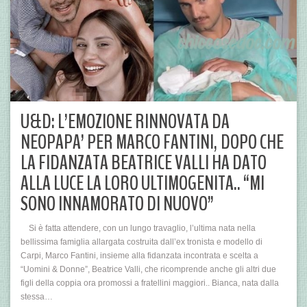
U&D: L’EMOZIONE RINNOVATA DA
NEOPAPA’ PER MARCO FANTINI, DOPO CHE
LA FIDANZATA BEATRICE VALLI HA DATO
ALLA LUCE LA LORO ULTIMOGENITA.. “MI
SONO INNAMORATO DI NUOVO”
Si è fatta attendere, con un lungo travaglio, l’ultima nata nella
bellissima famiglia allargata costruita dall’ex tronista e modello di
Carpi, Marco Fantini, insieme alla fidanzata incontrata e scelta a
“Uomini & Donne”, Beatrice Valli, che ricomprende anche gli altri due
figli della coppia ora promossi a fratellini maggiori.. Bianca, nata dalla
stessa…