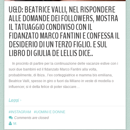
U&D: BEATRICE VALLI, NEL RISPONDERE
ALLE DOMANDE DEI FOLLOWERS, MOSTRA
IL TATUAGGIO CONDIVISO CON IL
FIDANZATO MARCO FANTINI E CONFESSA IL
DESIDERIO DI UN TERZO FIGLIO. E SUL
LIBRO DI GIULIA DE LELLIS DICE..
In procinto di partire per la continuazione delle vacanze estive con i
suoi due bambini ed il fidanzato Marco Fantini alla volta,
probabilmente, di Ibiza.. l’ex corteggiatrice e mamma bis emiliana,
Beatrice Valli, spesso in giro o fuori da Milano in veste di modella o
influencer, si è detta felice di poter staccare…
Leggi
INSTAGRAM
UOMINI E DONNE
Comments are closed
M.