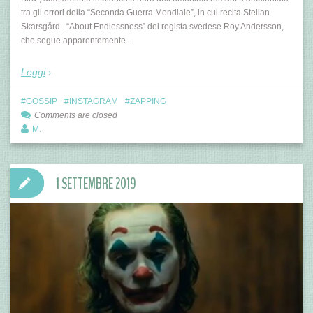
tra gli orrori della “Seconda Guerra Mondiale”, in cui recita Stellan
Skarsgård.. “About Endlessness” del regista svedese Roy Andersson,
che segue apparentemente…
Leggi
GOSSIP
INSTAGRAM
ZAPPING
Comments are closed
M.
1 SETTEMBRE 2019