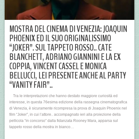
MOSTRA DEL CINEMA DI VENEZIA: JOAQUIN
PHOENIX ED IL SUO ORIGINALISSIMO
“JOKER”. SUL TAPPETO ROSSO.. CATE
BLANCHETT, ADRIANO GIANNINI E LA EX
COPPIA, VINCENT CASSEL E MONICA
BELLUCCI, LEI PRESENTE ANCHE AL PARTY
“VANITY FAIR”..
Tra le interpretazioni che hanno destato maggiore curiosità ed
interesse, in questa 76esima edizione della rassegna cinematografica
di Venezia, è sicuramente ricompresa la prova di Joaquin Phoenix nel
film “Joker”, in cui l’attore.. accompagnato ieri alla proiezione della
pellicola “in concorso” dalla fidanzata Rooney Mara, apparsa sul
tappeto rosso della mostra in bianco…