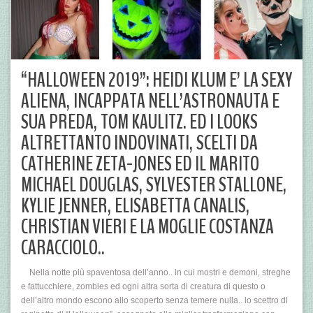
“HALLOWEEN 2019”: HEIDI KLUM E’ LA SEXY
ALIENA, INCAPPATA NELL’ASTRONAUTA E
SUA PREDA, TOM KAULITZ. ED I LOOKS
ALTRETTANTO INDOVINATI, SCELTI DA
CATHERINE ZETA-JONES ED IL MARITO
MICHAEL DOUGLAS, SYLVESTER STALLONE,
KYLIE JENNER, ELISABETTA CANALIS,
CHRISTIAN VIERI E LA MOGLIE COSTANZA
CARACCIOLO..
Nella notte più spaventosa dell’anno.. in cui mostri e demoni, streghe
e fattucchiere, zombies ed ogni altra sorta di creatura di questo o
dell’altro mondo escono allo scoperto senza temere nulla.. lo scettro di