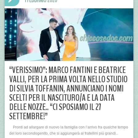
1 FEBBRAIO 2020
“VERISSIMO”: MARCO FANTINI E BEATRICE
VALLI, PER LA PRIMA VOLTA NELLO STUDIO
DI SILVIA TOFFANIN, ANNUNCIANO I NOMI
SCELTI PER IL NASCITURO/A E LA DATA
DELLE NOZZE.. “CI SPOSIAMO IL 27
SETTEMBRE!”
Pronti ad allargare di nuovo la famiglia con l’arrivo fra qualche tempo
del loro secondogenito, che si aggiungerà ai fratellini più grandi..