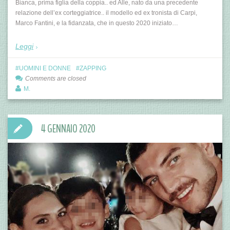
Bianca, prima figlia della coppia.. ed Alle, nato da una precedente
relazione dell’ex corteggiatrice.. il modello ed ex tronista di Carpi,
Marco Fantini, e la fidanzata, che in questo 2020 iniziato…
Leggi
UOMINI E DONNE
ZAPPING
Comments are closed
M.
4 GENNAIO 2020