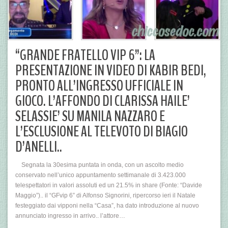
“GRANDE FRATELLO VIP 6”: LA
PRESENTAZIONE IN VIDEO DI KABIR BEDI,
PRONTO ALL’INGRESSO UFFICIALE IN
GIOCO. L’AFFONDO DI CLARISSA HAILE’
SELASSIE’ SU MANILA NAZZARO E
L’ESCLUSIONE AL TELEVOTO DI BIAGIO
D’ANELLI..
Segnata la 30esima puntata in onda, con un ascolto medio
conservato nell’unico appuntamento settimanale di 3.423.000
telespettatori in valori assoluti ed un 21.5% in share (Fonte: “Davide
Maggio”).. il “GFvip 6” di Alfonso Signorini, ripercorso ieri il Natale
festeggiato dai vipponi nella “Casa”, ha dato introduzione al nuovo
annunciato ingresso in arrivo.. l’attore…