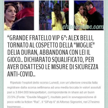
“GRANDE FRATELLO VIP 6”: ALEX BELLI,
TORNATO AL COSPETTO DELLA “MOGLIE”
DELIA DURAN, ABBANDONA CON LEI IL
GIOCO.. DICHIARATO SQUALIFICATO, PER
AVER DISATTESO LE MISURE DI SICUREZZA
ANTI-COVID..
Ripetuto l’exploit dello scorso Lunedì, con un’ulteriore crescita fatta
registrare dalla scorsa settimana ad una media toccata in valori assoluti
pari a 3.694.000 telespettatori, corrispondente in share ad un buon
23.5% (Fonte: “Davide Maggio”), risultato però in sovrapposizione di
poco sotto la fiction “Rai”.. il “GFvip 6” di Alfonso Signorini, nel 27esimo
trasmesso…