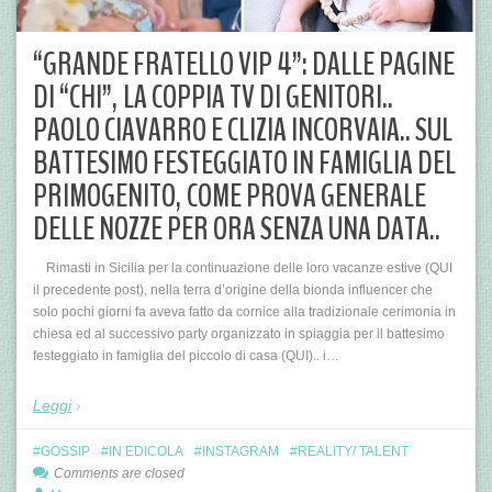
“GRANDE FRATELLO VIP 4”: DALLE PAGINE
DI “CHI”, LA COPPIA TV DI GENITORI..
PAOLO CIAVARRO E CLIZIA INCORVAIA.. SUL
BATTESIMO FESTEGGIATO IN FAMIGLIA DEL
PRIMOGENITO, COME PROVA GENERALE
DELLE NOZZE PER ORA SENZA UNA DATA..
Rimasti in Sicilia per la continuazione delle loro vacanze estive (QUI
il precedente post), nella terra d’origine della bionda influencer che
solo pochi giorni fa aveva fatto da cornice alla tradizionale cerimonia in
chiesa ed al successivo party organizzato in spiaggia per il battesimo
festeggiato in famiglia del piccolo di casa (QUI).. i…
Leggi
GOSSIP
IN EDICOLA
INSTAGRAM
REALITY/ TALENT
Comments are closed