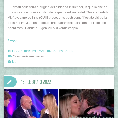
Tornati nella terra d’origine della bionda influencer, in quella che ad
una sola voce gli ex inquilini della quarta edizione del “Grande Fratello
Vip” avevano definito (QUI il precedente post) come “l’estate più bella
della nostra vita”, da dedicare prioritariamente alla cura del figlioletto di
pochi mesi, Gabriele.. i genitori tv divenuti coppia…
Leggi
GOSSIP
INSTAGRAM
REALITY/ TALENT
Comments are closed
M.
15 FEBBRAIO 2022