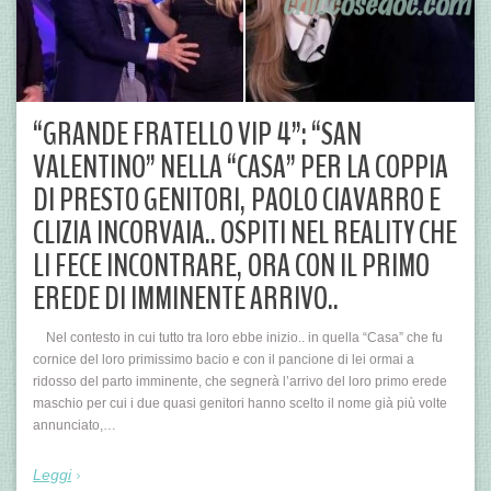
“GRANDE FRATELLO VIP 4”: “SAN
VALENTINO” NELLA “CASA” PER LA COPPIA
DI PRESTO GENITORI, PAOLO CIAVARRO E
CLIZIA INCORVAIA.. OSPITI NEL REALITY CHE
LI FECE INCONTRARE, ORA CON IL PRIMO
EREDE DI IMMINENTE ARRIVO..
Nel contesto in cui tutto tra loro ebbe inizio.. in quella “Casa” che fu
cornice del loro primissimo bacio e con il pancione di lei ormai a
ridosso del parto imminente, che segnerà l’arrivo del loro primo erede
maschio per cui i due quasi genitori hanno scelto il nome già più volte
annunciato,…
Leggi