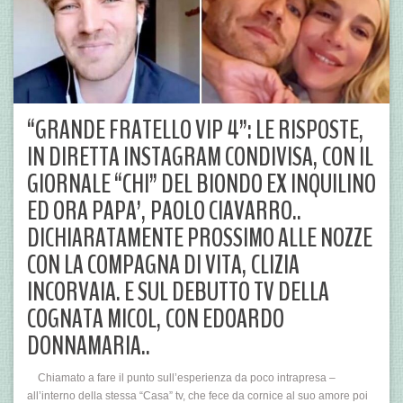
“GRANDE FRATELLO VIP 4”: LE RISPOSTE,
IN DIRETTA INSTAGRAM CONDIVISA, CON IL
GIORNALE “CHI” DEL BIONDO EX INQUILINO
ED ORA PAPA’, PAOLO CIAVARRO..
DICHIARATAMENTE PROSSIMO ALLE NOZZE
CON LA COMPAGNA DI VITA, CLIZIA
INCORVAIA. E SUL DEBUTTO TV DELLA
COGNATA MICOL, CON EDOARDO
DONNAMARIA..
Chiamato a fare il punto sull’esperienza da poco intrapresa –
all’interno della stessa “Casa” tv, che fece da cornice al suo amore poi