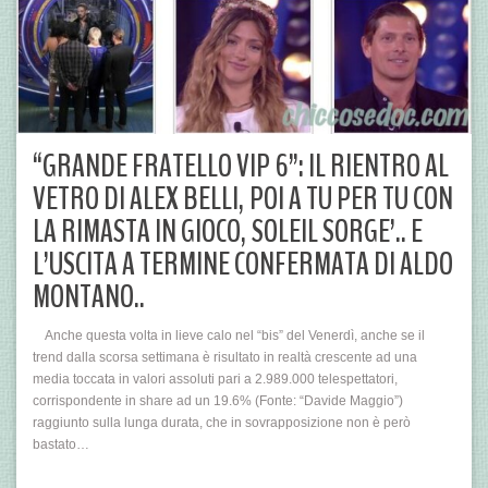
“GRANDE FRATELLO VIP 6”: IL RIENTRO AL
VETRO DI ALEX BELLI, POI A TU PER TU CON
LA RIMASTA IN GIOCO, SOLEIL SORGE’.. E
L’USCITA A TERMINE CONFERMATA DI ALDO
MONTANO..
Anche questa volta in lieve calo nel “bis” del Venerdì, anche se il
trend dalla scorsa settimana è risultato in realtà crescente ad una
media toccata in valori assoluti pari a 2.989.000 telespettatori,
corrispondente in share ad un 19.6% (Fonte: “Davide Maggio”)
raggiunto sulla lunga durata, che in sovrapposizione non è però
bastato…