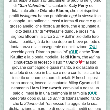
Si sarebbero fidanzati ufficialmente proprio nel giorno
di
“San Valentino”
la cantante
Katy Perry
ed il
fidanzato attore
Orlando Bloom
, che nei rispettivi
profili
Instagram
hanno pubblicato
oggi
la stessa foto
di coppia.. tra palloncini rossi a forma di cuore e quel
grosso anello, che ricorda un fiore, che è spuntato al
dito della
star
di
“Witness”
e dunque prossima
signora
Bloom
.. a circa
3 anni
dall’inizio della loro
storia, ripartita già da tempo dopo un breve periodo di
lontananza e la conseguente riconciliazione (
QUI
il
vecchio
post
). Diranno presto
“sì”
(
QUI
) anche
Tom
Kaulitz
e la bionda modella
Heidi Klum
, che
ieri
ha
cinguettato in tedesco il suo
“Ti Amo
”
al suo
giovane compagno e quasi marito, a didascalia di
una foto di coppia in bianco e nero con lui, su cui ha
inserito un enorme cuore di petali. E freschi sposi
sono ancora, invece, la cantante
Miley Cyrus
ed il
neomarito
Liam Hemsworth
, convolati a nozze un
paio di mesi fa in una cerimonia in famiglia (
QUI
)
celebrata dopo quasi
10 anni
di fidanzamento, tanto
che la
26enne
del
Tennessee
ha aggiunto la sua
dichiarazione a margine di nuovi scatti inediti del loro