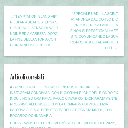
“SPECIALE U&D – LA SCELT
← “TEMPTATION ISLAND VIP”:
A”: ANDREA DAL CORSO DIC
NILUFAR ADDATI ESTERNA S
E “NO” A TERESA LANGELLA
UI SOCIAL IL SENSO DI SOLIT
E NON SI PRESENTA ALLA FE
UDINE ED AMAREZZA, DOPO
STA, COMUNICANDO LA SUA
LA FINE DELLA STORIA CON
RISPOSTA SOLO AL PADRE D
GIORDANO MAZZOCCHI..
I LEI.. →
Articoli correlati
“GRANDE FRATELLO VIP 4”: LE RISPOSTE, IN DIRETTA
INSTAGRAM CONDIVISA, CON IL GIORNALE “CHI” DEL BIONDO EX
INQUILINO ED ORA PAPA’, PAOLO CIAVARRO.. DICHIARATAMENTE
PROSSIMO ALLE NOZZE CON LA COMPAGNA DI VITA, CLIZIA
INCORVAIA. E SUL DEBUTTO TV DELLA COGNATA MICOL, CON
EDOARDO DONNAMARIA..
CHRIS EVANS ELETTO “UOMO PIù SEXY DEL MONDO DEL 2022”,