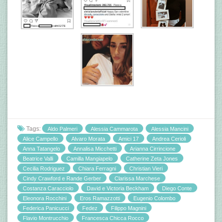
Tags:
Aldo Palmeri
Alessia Cammarota
Alessia Mancini
Alice Campello
Alvaro Morata
Amici 17
Andrea Cerioli
Anna Tatangelo
Annalisa Micchetti
Arianna Cirrincione
Beatrice Valli
Camilla Mangiapelo
Catherine Zeta Jones
Cecilia Rodriguez
Chiara Ferragni
Christian Vieri
Cindy Crawford e Rande Gerber
Clarissa Marchese
Costanza Caracciolo
David e Victoria Beckham
Diego Conte
Eleonora Rocchini
Eros Ramazzotti
Eugenio Colombo
Federica Panicucci
Fedez
Filippo Magnini
Flavio Montrucchio
Francesca Chicca Rocco