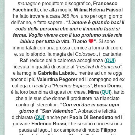
manager
e produttore discografico,
Francesco
Facchinetti
, che alla moglie
Wilma Helena Faissol
ha fatto trovare a casa
365 fiori
, uno per ogni giorno
dell’anno, e fatto sapere..
“L’amore è quando baci il
collo della persona che ami e il mondo fuori si
ferma. Voglio vivere con il tuo profumo sulle mie
labbra per tutta la vita. Ti amo
”
. Si sono
immortalati con una grossa cornice a forma di cuore
e, sullo sfondo, la magia del
Colosseo
.. il cantante
Raf
, reduce dalla calorosa accoglienza (
QUI
)
ricevuta in qualità di ospite al
“Festival di Sanremo”,
e la moglie
Gabriella Labate
.. mentre ad unire
oggi
ancor di più
Valentina Pegorer
ed il compagno ed
ex
collega di
reality
a
“Pechino Express”
,
Boss Doms
..
è la loro
bambina di quasi
un mese
,
Mina
(
QUI
), tanto
che alle sue
due
donne il produttore ha rilanciato
contro gli stereotipi..
“Con voi due in casa ogni
giorno è “San Valentino”
. Abbracci e felicità
dichiarata (
QUI
) anche per
Paola Di Benedetto
ed il
giovane
Federico Rossi
, che si sono concessi una
pausa al lago.. l’
ex
campione di nuoto
Filippo