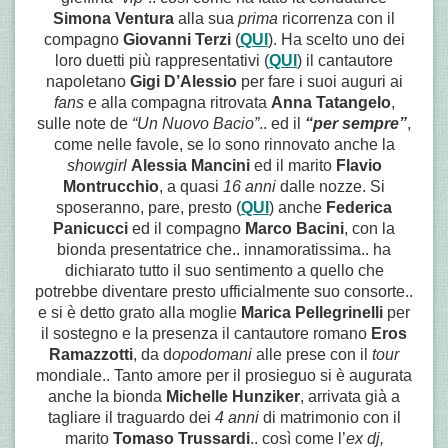
Simona Ventura
alla sua
prima
ricorrenza con il
compagno
Giovanni Terzi
(
QUI
). Ha scelto uno dei
loro duetti più rappresentativi (
QUI
) il cantautore
napoletano
Gigi D’Alessio
per fare i suoi auguri ai
fans
e alla compagna ritrovata
Anna Tatangelo
,
sulle note de
“Un Nuovo Bacio”
.. ed il
“per sempre”
,
come nelle favole, se lo sono rinnovato anche la
showgirl
Alessia Mancini
ed il marito
Flavio
Montrucchio
, a quasi
16 anni
dalle nozze. Si
sposeranno, pare, presto (
QUI
) anche
Federica
Panicucci
ed il compagno
Marco Bacini
, con la
bionda presentatrice che.. innamoratissima.. ha
dichiarato tutto il suo sentimento a quello che
potrebbe diventare presto ufficialmente suo consorte..
e si è detto grato alla moglie
Marica Pellegrinelli
per
il sostegno e la presenza il cantautore romano
Eros
Ramazzotti
, da d
opodomani
alle prese con il
tour
mondiale.. Tanto amore per il prosieguo si è augurata
anche la bionda
Michelle Hunziker
, arrivata già a
tagliare il traguardo dei
4 anni
di matrimonio con il
marito
Tomaso Trussardi
.. così come l’
ex
dj,