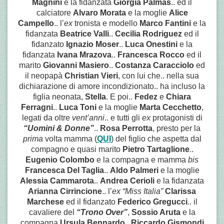
Magnini
e la fidanzata
Giorgia Palmas
.. ed il
calciatore
Alvaro Morata
e la moglie
Alice
Campello
.. l’
ex
tronista e modello
Marco Fantini
e la
fidanzata
Beatrice Valli
..
Cecilia Rodriguez
ed il
fidanzato
Ignazio Moser
..
Luca Onestini
e la
fidanzata
Ivana Mrazova
..
Francesca Rocco
ed il
marito
Giovanni Masiero
..
Costanza Caracciolo
ed
il neopapà
Christian Vieri
, con lui che.. nella sua
dichiarazione di amore incondizionato.. ha incluso la
figlia neonata,
Stella
. E poi..
Fedez
e
Chiara
Ferragni
..
Luca Toni
e la moglie
Marta Cecchetto
,
legati da oltre
vent’anni
.. e tutti gli
ex
protagonisti di
“Uomini & Donne”
..
Rosa Perrotta
, presto per la
prima
volta mamma (
QUI
) del figlio che aspetta dal
compagno e quasi marito
Pietro Tartaglione
..
Eugenio Colombo
e la compagna e mamma
bis
Francesca Del Taglia
..
Aldo Palmeri
e la moglie
Alessia Cammarota
..
Andrea Cerioli
e la fidanzata
Arianna Cirrincione
.. l’
ex “Miss Italia”
Clarissa
Marchese
ed il fidanzato
Federico Gregucci
.. il
cavaliere del
“Trono Over”
,
Sossio Aruta
e la
compagna
Ursula Bennardo
..
Riccardo Gismondi