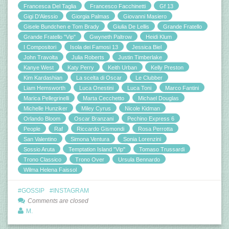
Francesca Del Taglia
Francesco Facchinetti
Gf 13
Gigi D'Alessio
Giorgia Palmas
Giovanni Masiero
Gisele Bundchen e Tom Brady
Giulia De Lellis
Grande Fratello
Grande Fratello "Vip"
Gwyneth Paltrow
Heidi Klum
I Compositori
Isola dei Famosi 13
Jessica Biel
John Travolta
Julia Roberts
Justin Timberlake
Kanye West
Katy Perry
Keith Urban
Kelly Preston
Kim Kardashian
La scelta di Oscar
Le Clubber
Liam Hemsworth
Luca Onestini
Luca Toni
Marco Fantini
Marica Pellegrinelli
Marta Cecchetto
Michael Douglas
Michelle Hunziker
Miley Cyrus
Nicole Kidman
Orlando Bloom
Oscar Branzani
Pechino Express 6
People
Raf
Riccardo Gismondi
Rosa Perrotta
San Valentino
Simona Ventura
Sonia Lorenzini
Sossio Aruta
Temptation Island "Vip"
Tomaso Trussardi
Trono Classico
Trono Over
Ursula Bennardo
Wilma Helena Faissol
GOSSIP
INSTAGRAM
Comments are closed
M.