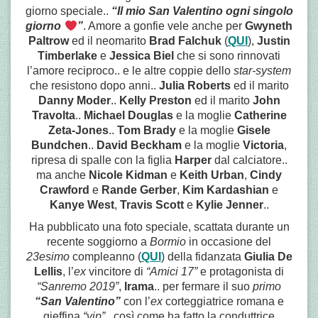
giorno speciale..
“Il mio San Valentino ogni singolo
giorno
”
. Amore a gonfie vele anche per
Gwyneth
Paltrow
ed il neomarito
Brad Falchuk
(
QUI
),
Justin
Timberlake
e
Jessica Biel
che si sono rinnovati
l’amore reciproco.. e le altre coppie dello
star-system
che resistono dopo anni..
Julia Roberts
ed il marito
Danny Moder
..
Kelly Preston
ed il marito
John
Travolta
..
Michael Douglas
e la moglie
Catherine
Zeta-Jones
..
Tom Brady
e la moglie
Gisele
Bundchen
..
David Beckham
e la moglie
Victoria
,
ripresa di spalle con la figlia
Harper
dal calciatore..
ma anche
Nicole Kidman
e
Keith Urban
,
Cindy
Crawford
e
Rande Gerber
,
Kim Kardashian
e
Kanye West
,
Travis Scott
e
Kylie Jenner
..
Ha pubblicato una foto speciale, scattata durante un
recente soggiorno a
Bormio
in occasione del
23esimo
compleanno (
QUI
) della fidanzata
Giulia De
Lellis
, l’
ex
vincitore di
“Amici 17”
e protagonista di
“Sanremo 2019”
,
Irama
.. per fermare il suo
primo
“San Valentino”
con l’
ex
corteggiatrice romana e
gieffina
“vip”
.. così come ha fatto la conduttrice