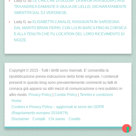
Lady G.
su
LE CHICCHE DI GOSSIP: LA RIPORTATA NUOVA CRISI
TRA ANDREA DAMANTE E GIULIA DE LELLIS, DICHIARATAMENTE
SMENTITA DAL DJ VERONESE..
Lady G.
su
ELISABETTA CANALIS, RAGGIUNTA IN SARDEGNA
DAL MARITO BRIAN PERRI, CON LUI IN BARCA FINO IN CORSICA
E ALLA TENUTA CHE FU LOCATION DEL LORO RICEVIMENTO DI
NOZZE..
Copyright © 2015 - Tutti i diritti sono riservati. E' consentita la
ripubblicazione previa indicazione della fonte originale. I contenuti
presenti in questo blog sono prevalentemente commenti su fatti di
cronaca già apparsi su altri mezzi di comunicazione o resi pubblici in
altro modo.
Privacy Policy
|
Cookie Policy
|
Termini e condizioni
Home
Cookies e Privacy Policy – aggiornati ai sensi del GDPR
(Regolamento europeo 2016/679)
Disclaimer
Contatti
Chi siamo
Credits