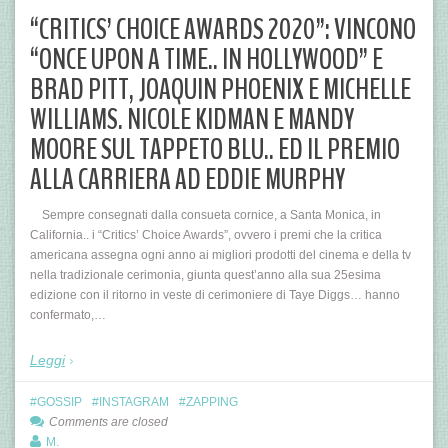
“CRITICS’ CHOICE AWARDS 2020”: VINCONO
“ONCE UPON A TIME.. IN HOLLYWOOD” E
BRAD PITT, JOAQUIN PHOENIX E MICHELLE
WILLIAMS. NICOLE KIDMAN E MANDY
MOORE SUL TAPPETO BLU.. ED IL PREMIO
ALLA CARRIERA AD EDDIE MURPHY
Sempre consegnati dalla consueta cornice, a Santa Monica, in
California.. i “Critics’ Choice Awards”, ovvero i premi che la critica
americana assegna ogni anno ai migliori prodotti del cinema e della tv
nella tradizionale cerimonia, giunta quest’anno alla sua 25esima
edizione con il ritorno in veste di cerimoniere di Taye Diggs… hanno
confermato,…
Leggi
GOSSIP
INSTAGRAM
ZAPPING
Comments are closed
M.