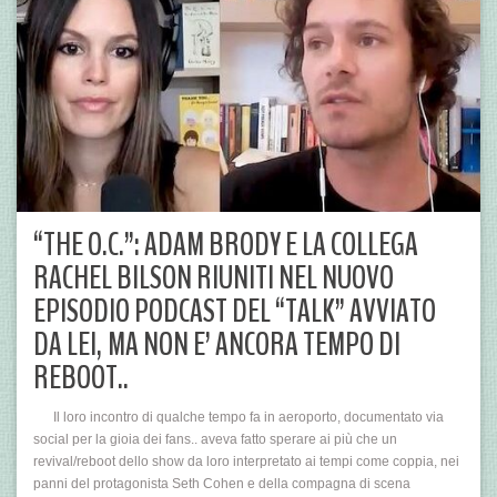
“THE O.C.”: ADAM BRODY E LA COLLEGA
RACHEL BILSON RIUNITI NEL NUOVO
EPISODIO PODCAST DEL “TALK” AVVIATO
DA LEI, MA NON E’ ANCORA TEMPO DI
REBOOT..
Il loro incontro di qualche tempo fa in aeroporto, documentato via
social per la gioia dei fans.. aveva fatto sperare ai più che un
revival/reboot dello show da loro interpretato ai tempi come coppia, nei
panni del protagonista Seth Cohen e della compagna di scena