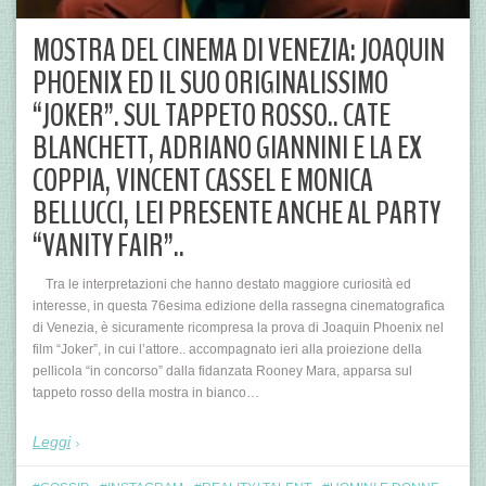
MOSTRA DEL CINEMA DI VENEZIA: JOAQUIN
PHOENIX ED IL SUO ORIGINALISSIMO
“JOKER”. SUL TAPPETO ROSSO.. CATE
BLANCHETT, ADRIANO GIANNINI E LA EX
COPPIA, VINCENT CASSEL E MONICA
BELLUCCI, LEI PRESENTE ANCHE AL PARTY
“VANITY FAIR”..
Tra le interpretazioni che hanno destato maggiore curiosità ed
interesse, in questa 76esima edizione della rassegna cinematografica
di Venezia, è sicuramente ricompresa la prova di Joaquin Phoenix nel
film “Joker”, in cui l’attore.. accompagnato ieri alla proiezione della
pellicola “in concorso” dalla fidanzata Rooney Mara, apparsa sul
tappeto rosso della mostra in bianco…
Leggi