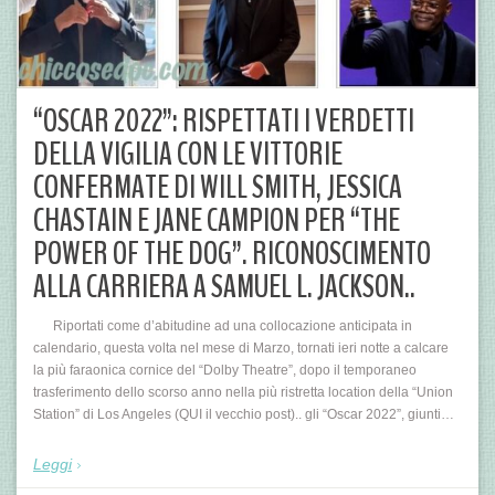
“OSCAR 2022”: RISPETTATI I VERDETTI
DELLA VIGILIA CON LE VITTORIE
CONFERMATE DI WILL SMITH, JESSICA
CHASTAIN E JANE CAMPION PER “THE
POWER OF THE DOG”. RICONOSCIMENTO
ALLA CARRIERA A SAMUEL L. JACKSON..
Riportati come d’abitudine ad una collocazione anticipata in
calendario, questa volta nel mese di Marzo, tornati ieri notte a calcare
la più faraonica cornice del “Dolby Theatre”, dopo il temporaneo
trasferimento dello scorso anno nella più ristretta location della “Union
Station” di Los Angeles (QUI il vecchio post).. gli “Oscar 2022”, giunti…
Leggi