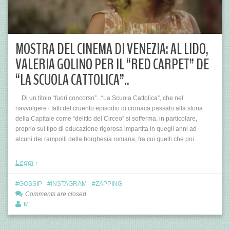
MOSTRA DEL CINEMA DI VENEZIA: AL LIDO,
VALERIA GOLINO PER IL “RED CARPET” DE
“LA SCUOLA CATTOLICA”..
Di un titolo “fuori concorso”.. “La Scuola Cattolica”, che nel
riavvolgere i fatti del cruento episodio di cronaca passato alla storia
della Capitale come “delitto del Circeo” si sofferma, in particolare,
proprio sul tipo di educazione rigorosa impartita in quegli anni ad
alcuni dei rampolli della borghesia romana, fra cui quelli che poi…
Leggi
GOSSIP
INSTAGRAM
ZAPPING
Comments are closed
M.