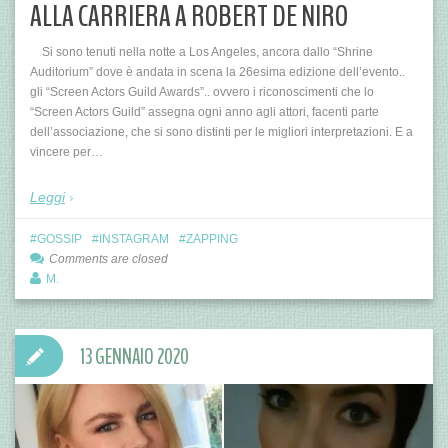
ALLA CARRIERA A ROBERT DE NIRO
Si sono tenuti nella notte a Los Angeles, ancora dallo “Shrine
Auditorium” dove è andata in scena la 26esima edizione dell’evento..
gli “Screen Actors Guild Awards”.. ovvero i riconoscimenti che lo
“Screen Actors Guild” assegna ogni anno agli attori, facenti parte
dell’associazione, che si sono distinti per le migliori interpretazioni. E a
vincere per…
Leggi
GOSSIP
INSTAGRAM
ZAPPING
Comments are closed
M.
13 GENNAIO 2020