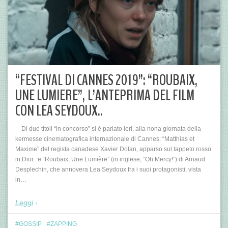
“FESTIVAL DI CANNES 2019”: “ROUBAIX,
UNE LUMIERE”, L’ANTEPRIMA DEL FILM
CON LEA SEYDOUX..
Di due titoli “in concorso” si è parlato ieri, alla nona giornata della
kermesse cinematografica internazionale di Cannes: “Matthias et
Maxime” del regista canadese Xavier Dolan, apparso sul tappeto rosso
in Dior.. e “Roubaix, Une Lumière” (in inglese, “Oh Mercy!”) di Arnaud
Desplechin, che annovera Lea Seydoux fra i suoi protagonisti, vista
in…
Leggi
GOSSIP
ZAPPING