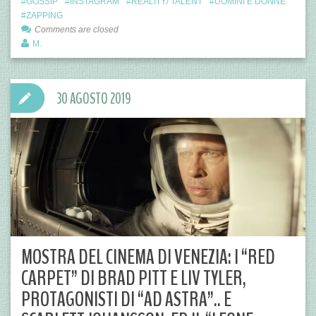
GOSSIP
INSTAGRAM
REALITY/ TALENT
UOMINI E DONNE
ZAPPING
Comments are closed
M.
30 AGOSTO 2019
MOSTRA DEL CINEMA DI VENEZIA: I “RED
CARPET” DI BRAD PITT E LIV TYLER,
PROTAGONISTI DI “AD ASTRA”.. E