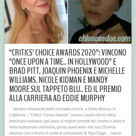
“CRITICS’ CHOICE AWARDS 2020”: VINCONO
“ONCE UPON A TIME.. IN HOLLYWOOD” E
BRAD PITT, JOAQUIN PHOENIX E MICHELLE
WILLIAMS. NICOLE KIDMAN E MANDY
MOORE SUL TAPPETO BLU.. ED IL PREMIO
ALLA CARRIERA AD EDDIE MURPHY
Sempre consegnati dalla consueta cornice, a Santa Monica, in
California.. i “Critics’ Choice Awards”, ovvero i premi che la critica
americana assegna ogni anno ai migliori prodotti del cinema e della tv
nella tradizionale cerimonia, giunta quest’anno alla sua 25esima
edizione con il ritorno in veste di cerimoniere di Taye Diggs… hanno