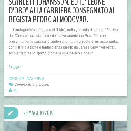
SCARLETT JOHANSSON. ED IL “LEONE
D’ORO” ALLA CARRIERA CONSEGNATO AL
REGISTA PEDRO ALMODOVAR..
Il protagonista più atteso al “Lido”, nella giornata di ieri del “Festival
del Cinema“, era sicuramente il divo americano Brad Pitt, che
prossimamente sarà sul grande schermo.. nel ruolo di un astronauta..
con il film d’azione e fantascienza diretto da James Gray, “Ad Astra”,
ambientato nello spazio (come le due pellicole che in…
Leggi
GOSSIP
ZAPPING
Comments are closed
M.
23 MAGGIO 2019