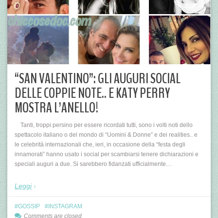
“SAN VALENTINO”: GLI AUGURI SOCIAL
DELLE COPPIE NOTE.. E KATY PERRY
MOSTRA L’ANELLO!
Tanti, troppi persino per essere ricordati tutti, sono i volti noti dello
spettacolo italiano o del mondo di “Uomini & Donne” e dei realities.. e
le celebrità internazionali che, ieri, in occasione della “festa degli
innamorati” hanno usato i social per scambiarsi tenere dichiarazioni e
speciali auguri a due. Si sarebbero fidanzati ufficialmente…
Leggi
GOSSIP
INSTAGRAM
Comments are closed