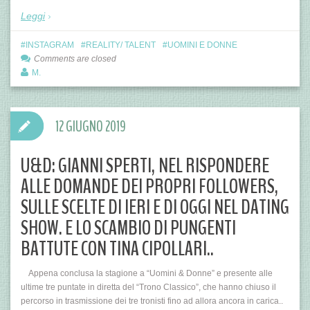
Leggi
INSTAGRAM
REALITY/ TALENT
UOMINI E DONNE
Comments are closed
M.
12 GIUGNO 2019
U&D: GIANNI SPERTI, NEL RISPONDERE
ALLE DOMANDE DEI PROPRI FOLLOWERS,
SULLE SCELTE DI IERI E DI OGGI NEL DATING
SHOW. E LO SCAMBIO DI PUNGENTI
BATTUTE CON TINA CIPOLLARI..
Appena conclusa la stagione a “Uomini & Donne” e presente alle
ultime tre puntate in diretta del “Trono Classico”, che hanno chiuso il
percorso in trasmissione dei tre tronisti fino ad allora ancora in carica..