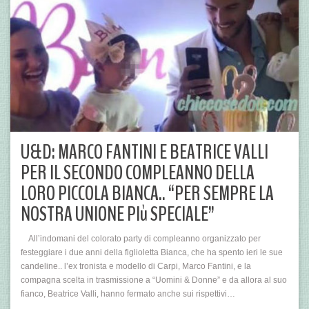
U&D: MARCO FANTINI E BEATRICE VALLI
PER IL SECONDO COMPLEANNO DELLA
LORO PICCOLA BIANCA.. “PER SEMPRE LA
NOSTRA UNIONE PIù SPECIALE”
All’indomani del colorato party di compleanno organizzato per
festeggiare i due anni della figlioletta Bianca, che ha spento ieri le sue
candeline.. l’ex tronista e modello di Carpi, Marco Fantini, e la
compagna scelta in trasmissione a “Uomini & Donne” e da allora al suo
fianco, Beatrice Valli, hanno fermato anche sui rispettivi…