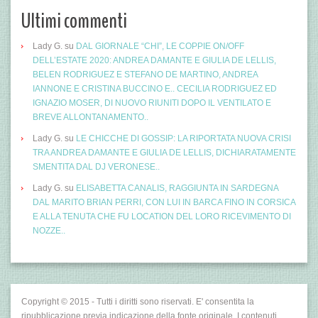
Ultimi commenti
Lady G.
su
DAL GIORNALE “CHI”, LE COPPIE ON/OFF
DELL’ESTATE 2020: ANDREA DAMANTE E GIULIA DE LELLIS,
BELEN RODRIGUEZ E STEFANO DE MARTINO, ANDREA
IANNONE E CRISTINA BUCCINO E.. CECILIA RODRIGUEZ ED
IGNAZIO MOSER, DI NUOVO RIUNITI DOPO IL VENTILATO E
BREVE ALLONTANAMENTO..
Lady G.
su
LE CHICCHE DI GOSSIP: LA RIPORTATA NUOVA CRISI
TRA ANDREA DAMANTE E GIULIA DE LELLIS, DICHIARATAMENTE
SMENTITA DAL DJ VERONESE..
Lady G.
su
ELISABETTA CANALIS, RAGGIUNTA IN SARDEGNA
DAL MARITO BRIAN PERRI, CON LUI IN BARCA FINO IN CORSICA
E ALLA TENUTA CHE FU LOCATION DEL LORO RICEVIMENTO DI
NOZZE..
Copyright © 2015 - Tutti i diritti sono riservati. E' consentita la
ripubblicazione previa indicazione della fonte originale. I contenuti