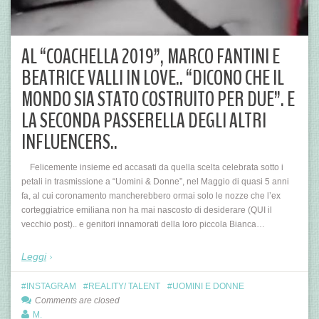
AL “COACHELLA 2019”, MARCO FANTINI E
BEATRICE VALLI IN LOVE.. “DICONO CHE IL
MONDO SIA STATO COSTRUITO PER DUE”. E
LA SECONDA PASSERELLA DEGLI ALTRI
INFLUENCERS..
Felicemente insieme ed accasati da quella scelta celebrata sotto i
petali in trasmissione a “Uomini & Donne”, nel Maggio di quasi 5 anni
fa, al cui coronamento mancherebbero ormai solo le nozze che l’ex
corteggiatrice emiliana non ha mai nascosto di desiderare (QUI il
vecchio post).. e genitori innamorati della loro piccola Bianca…
Leggi
INSTAGRAM
REALITY/ TALENT
UOMINI E DONNE
Comments are closed
M.