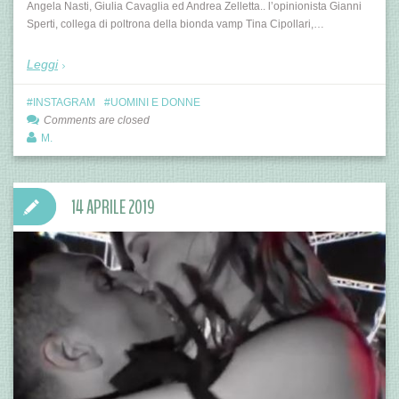
Angela Nasti, Giulia Cavaglia ed Andrea Zelletta.. l’opinionista Gianni
Sperti, collega di poltrona della bionda vamp Tina Cipollari,…
Leggi
INSTAGRAM
UOMINI E DONNE
Comments are closed
M.
14 APRILE 2019