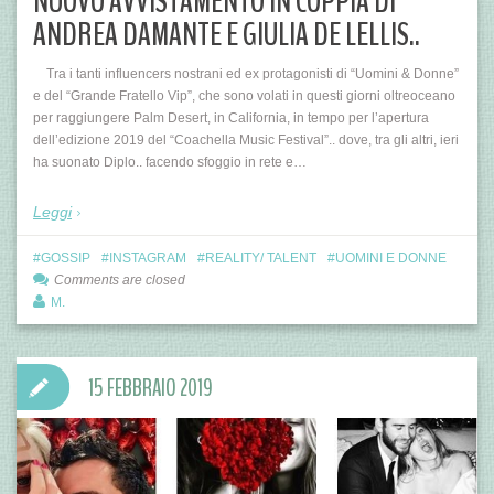
NUOVO AVVISTAMENTO IN COPPIA DI
ANDREA DAMANTE E GIULIA DE LELLIS..
Tra i tanti influencers nostrani ed ex protagonisti di “Uomini & Donne”
e del “Grande Fratello Vip”, che sono volati in questi giorni oltreoceano
per raggiungere Palm Desert, in California, in tempo per l’apertura
dell’edizione 2019 del “Coachella Music Festival”.. dove, tra gli altri, ieri
ha suonato Diplo.. facendo sfoggio in rete e…
Leggi
GOSSIP
INSTAGRAM
REALITY/ TALENT
UOMINI E DONNE
Comments are closed
M.
15 FEBBRAIO 2019