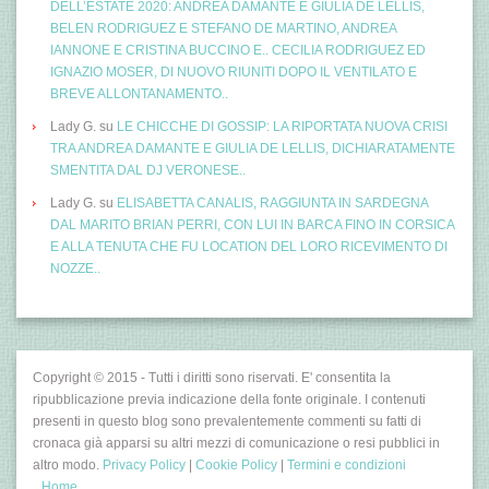
DELL’ESTATE 2020: ANDREA DAMANTE E GIULIA DE LELLIS,
BELEN RODRIGUEZ E STEFANO DE MARTINO, ANDREA
IANNONE E CRISTINA BUCCINO E.. CECILIA RODRIGUEZ ED
IGNAZIO MOSER, DI NUOVO RIUNITI DOPO IL VENTILATO E
BREVE ALLONTANAMENTO..
Lady G.
su
LE CHICCHE DI GOSSIP: LA RIPORTATA NUOVA CRISI
TRA ANDREA DAMANTE E GIULIA DE LELLIS, DICHIARATAMENTE
SMENTITA DAL DJ VERONESE..
Lady G.
su
ELISABETTA CANALIS, RAGGIUNTA IN SARDEGNA
DAL MARITO BRIAN PERRI, CON LUI IN BARCA FINO IN CORSICA
E ALLA TENUTA CHE FU LOCATION DEL LORO RICEVIMENTO DI
NOZZE..
Copyright © 2015 - Tutti i diritti sono riservati. E' consentita la
ripubblicazione previa indicazione della fonte originale. I contenuti
presenti in questo blog sono prevalentemente commenti su fatti di
cronaca già apparsi su altri mezzi di comunicazione o resi pubblici in
altro modo.
Privacy Policy
|
Cookie Policy
|
Termini e condizioni
Home