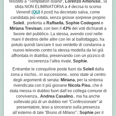
resistito a
“Temptation Island”
,
Lorenzo Amoruso
.. la
sfida NON ELIMINATORIA
a
4
decisa
lo scorso
Venerdì
(
QUI
il
post
) ha decretato salva, come
candidata più votata, senza grosse sorprese proprio
Soleil
.. preferita a
Raffaella
,
Sophie Codegoni
e
Miriana Trevisan
, con ben il
43%
dei voti dichiarati a
favore del pubblico. La stessa, avendo così nelle
mani il destino delle altre con lei al ballottaggio, ha
potuto quindi lanciare il suo verdetto di condanna a
nuovo televoto contro la stessa modella da lei già
affrontata in diatriba, preservando con un pizzico di
incoerenza l’altra rivale,
Sophie
.
Entrambe le coinquiline poste fuori da
Soleil
dalla
zona a rischio.. in successione.. sono state al centro
degli argomenti di serata:
Miriana
, per la sintonia
rivendicata con il più giovane
Nicola Pisu
, che è
stata messa in dubbio fuori dall’
ex
collega comune di
convivenza..
Andrea Casalino
.. ma ha anche
sollevato più di un dubbio nel
“Confessionale”
al
presentatore, teso a sincerarsi sulla presenza
all’esterno di tale
“Bruno di Milano”
;
Sophie
per il