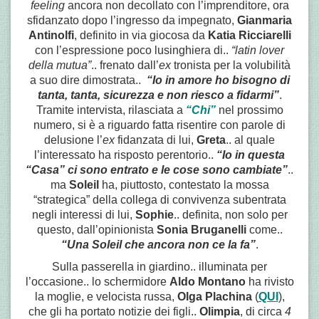
feeling
ancora non decollato con l’imprenditore, ora
sfidanzato dopo l’ingresso da impegnato,
Gianmaria
Antinolfi
, definito in via giocosa da
Katia Ricciarelli
con l’espressione poco lusinghiera di..
“latin lover
della mutua”
.. frenato dall’
ex
tronista per la volubilità
a suo dire dimostrata..
“Io in amore ho bisogno di
tanta, tanta, sicurezza e non riesco a fidarmi”
.
Tramite intervista, rilasciata a
“Chi”
nel prossimo
numero, si è a riguardo fatta risentire con parole di
delusione l’
ex
fidanzata di lui,
Greta
.. al quale
l’interessato ha risposto perentorio..
“Io in questa
“Casa” ci sono entrato e le cose sono cambiate”
..
ma
Soleil
ha, piuttosto, contestato la mossa
“strategica” della collega di convivenza subentrata
negli interessi di lui,
Sophie
.. definita, non solo per
questo, dall’opinionista
Sonia Bruganelli
come..
“Una Soleil che ancora non ce la fa”
.
Sulla passerella in giardino.. illuminata per
l’occasione.. lo schermidore
Aldo Montano
ha rivisto
la moglie, e velocista russa,
Olga Plachina
(
QUI
),
che gli ha portato notizie dei figli..
Olimpia
, di circa
4