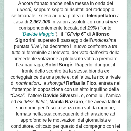
Ancora franato anche nella messa in onda del
Lunedì,
seppure sopra ai risultati del raddoppio
settimanale.. sceso ad una platea di
telespettatori
a
casa di
2.967.000
in valori assoluti, con una
share
corrispondentemente toccata del
19%
(Fonte:
“Davide Maggio”
).. il
“GFvip 6”
di
Alfonso
Signorini
, superato il passaggio dell’
undicesima
puntata
“live”
, ha decretato il nuovo confronto a
tre
tutto al femminile al televoto, derivato dall’esito della
precedente votazione a plebiscito volta a premiare
l’
ex
naufraga,
Soleil Sorgè
. Riaperto, dunque, il
fronte dello scontro tra la stessa bionda
ex
corteggiatrice da una parte e, dall’altra, la riccia rivale
di
nomination..
la
showgirl
Raffaella Fico
, entrata nel
frattempo in opposizione con un altro inquilino della
“Casa”..
l’attore
Davide Silvestri
.. e, come lui, l’amica
ed
ex “Miss Italia”
,
Manila Nazzaro
, che aveva fatto il
suo nome per l’uscita senza una valida ragione,
fermata nella sua conseguente dichiarazione ad
approfondire le motivazioni dal giornalista e
conduttore, criticato per questo dal compagno con lei