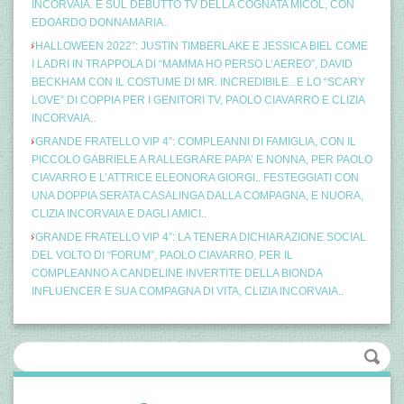
INCORVAIA. E SUL DEBUTTO TV DELLA COGNATA MICOL, CON
EDOARDO DONNAMARIA..
“HALLOWEEN 2022”: JUSTIN TIMBERLAKE E JESSICA BIEL COME
I LADRI IN TRAPPOLA DI “MAMMA HO PERSO L’AEREO”, DAVID
BECKHAM CON IL COSTUME DI MR. INCREDIBILE.. E LO “SCARY
LOVE” DI COPPIA PER I GENITORI TV, PAOLO CIAVARRO E CLIZIA
INCORVAIA..
“GRANDE FRATELLO VIP 4”: COMPLEANNI DI FAMIGLIA, CON IL
PICCOLO GABRIELE A RALLEGRARE PAPA’ E NONNA, PER PAOLO
CIAVARRO E L’ATTRICE ELEONORA GIORGI.. FESTEGGIATI CON
UNA DOPPIA SERATA CASALINGA DALLA COMPAGNA, E NUORA,
CLIZIA INCORVAIA E DAGLI AMICI..
“GRANDE FRATELLO VIP 4”: LA TENERA DICHIARAZIONE SOCIAL
DEL VOLTO DI “FORUM”, PAOLO CIAVARRO, PER IL
COMPLEANNO A CANDELINE INVERTITE DELLA BIONDA
INFLUENCER E SUA COMPAGNA DI VITA, CLIZIA INCORVAIA..