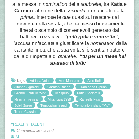
alla messa in
nomination
della
soubrette
, tra
Katia
e
Carmen
, al nome della
seconda
pronunciato dalla
prima
.. interrotte le
due
quasi sul nascere dal
timoniere della serata, che ha messo bruscamente
fine allo scambio di convenevoli generato dal
battibecco
vis a vis
:
“pettegola e scorretta”
,
l’accusa rinfacciata a giustificare la
nomination
dalla
cantante lirica, che a sua volta si è sentita ribattere
dalla dirimpettaia di
querelle
..
“tu per un mese hai
sparlato di tutte”
.
Tags:
Adriana Volpe
Aldo Montano
Alex Belli
Alfonso Signorini
Carmen Russo
Francesca Cipriani
Grande Fratello "Vip"
Jo Squillo
Katia Ricciarelli
Miriana Trevisan
Miss Italia 1999
Raffaella Fico
Soleil Sorgé
Temptation Island
Temptation Island "Vip"
Trono Classico
REALITY/ TALENT
Comments are closed
M.