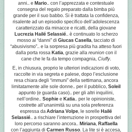
anni.. e
Mario
.. con l’apprezzata e contestuale
consegna del regalo preparato dalla bimba più
grande per il suo babbo. Si è trattata la confidenza,
risalente ad un episodio specifico dell’adolescenza
caratterizzato da minacce e ricatti, della giovane
Lucrezia Hailé Selassié
.. è continuato lo scherzo
mosso ai “danni” di
Giucas Casella
, tacciato di
“abusivismo”.. e la sorpresa più gradita ha atteso fuori
dalla porta rossa
Katia
, grazie alla
reunion
con il
cane che le fa da tempo compagnia,
Ciuffy
.
E, in chiusura, proprio le ulteriori indicazioni di voto,
raccolte in via segreta e palese, dopo l’esclusione
resa chiara degli “immuni” della settimana, ancora
limitatamente alle sole donne.. per il pubblico,
Soleil
appunto (e guarda caso).. per gli altri inquilini,
nell’ordine..
Sophie
e
Katia
.. per le opinioniste,
costrette all’unanimità su una sola preferenza
espressa da
Adriana Volpe
, le sorelle
Hailé
Selassié
.. a rischiare l’interruzione in prospettiva del
loro percorso saranno ancora..
Miriana
,
Raffaella
con l’aggiunta di
Carmen Russo
. La lite si è accesa,