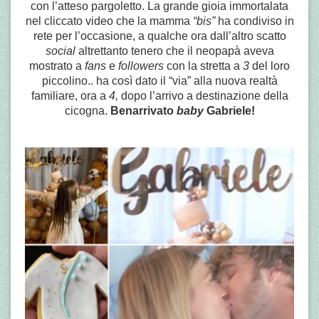
con l’atteso pargoletto. La grande gioia immortalata
nel cliccato video che la mamma
“bis”
ha condiviso in
rete per l’occasione, a qualche ora dall’altro scatto
social
altrettanto tenero che il neopapà aveva
mostrato a
fans
e
followers
con la stretta a
3
del loro
piccolino.. ha così dato il “via” alla nuova realtà
familiare, ora a
4,
dopo l’arrivo a destinazione della
cicogna.
Benarrivato
baby
Gabriele!