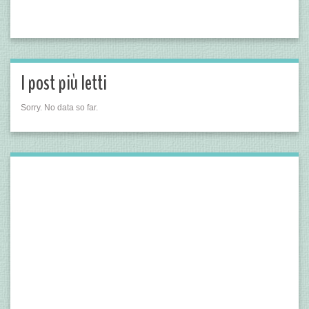
I post più letti
Sorry. No data so far.