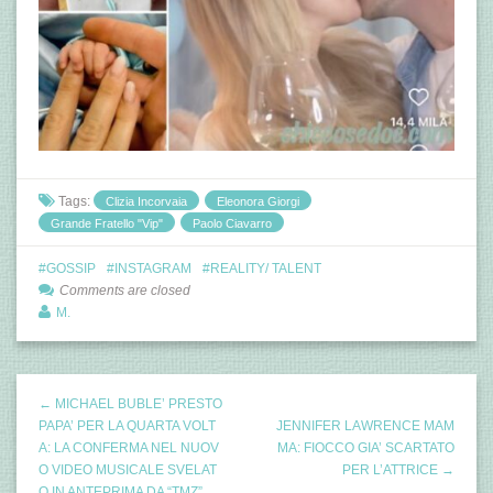
Tags:
Clizia Incorvaia
Eleonora Giorgi
Grande Fratello "Vip"
Paolo Ciavarro
GOSSIP
INSTAGRAM
REALITY/ TALENT
Comments are closed
M.
← MICHAEL BUBLE’ PRESTO
PAPA’ PER LA QUARTA VOLT
JENNIFER LAWRENCE MAM
A: LA CONFERMA NEL NUOV
MA: FIOCCO GIA’ SCARTATO
O VIDEO MUSICALE SVELAT
PER L’ATTRICE →
O IN ANTEPRIMA DA “TMZ”..