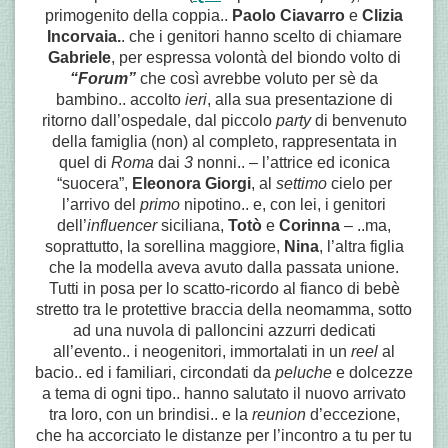
primogenito della coppia..
Paolo Ciavarro
e
Clizia
Incorvaia.
. che i genitori hanno scelto di chiamare
Gabriele
, per espressa volontà del biondo volto di
“Forum”
che così avrebbe voluto per sè da
bambino.. accolto
ieri
, alla sua presentazione di
ritorno dall’ospedale, dal piccolo
party
di benvenuto
della famiglia (non) al completo, rappresentata in
quel di
Roma
dai
3
nonni.. – l’attrice ed iconica
“suocera”,
Eleonora Giorgi
, al
settimo
cielo per
l’arrivo del
primo
nipotino.. e, con lei, i genitori
dell’
influencer
siciliana,
Totò
e
Corinna
– ..ma,
soprattutto, la sorellina maggiore,
Nina
, l’altra figlia
che la modella aveva avuto dalla passata unione.
Tutti in posa per lo scatto-ricordo al fianco di bebè
stretto tra le protettive braccia della neomamma, sotto
ad una nuvola di palloncini azzurri dedicati
all’evento.. i neogenitori, immortalati in un
reel
al
bacio.. ed i familiari, circondati da
peluche
e dolcezze
a tema di ogni tipo.. hanno salutato il nuovo arrivato
tra loro, con un brindisi.. e la
reunion
d’eccezione,
che ha accorciato le distanze per l’incontro a tu per tu