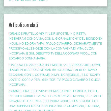
Articoli correlati
“GRANDE FRATELLO VIP 4”: LE RISPOSTE, IN DIRETTA
INSTAGRAM CONDIVISA, CON IL GIORNALE “CHI” DEL BIONDO EX
INQUILINO ED ORA PAPA’, PAOLO CIAVARRO.. DICHIARATAMENTE
PROSSIMO ALLE NOZZE CON LA COMPAGNA DI VITA, CLIZIA
INCORVAIA. E SUL DEBUTTO TV DELLA COGNATA MICOL, CON
EDOARDO DONNAMARIA..
“HALLOWEEN 2022”: JUSTIN TIMBERLAKE E JESSICA BIEL COME
I LADRI IN TRAPPOLA DI “MAMMA HO PERSO L’AEREO”, DAVID
BECKHAM CON IL COSTUME DI MR. INCREDIBILE.. E LO “SCARY
LOVE” DI COPPIA PER I GENITORI TV, PAOLO CIAVARRO E CLIZIA
INCORVAIA..
“GRANDE FRATELLO VIP 4”: COMPLEANNI DI FAMIGLIA, CON IL
PICCOLO GABRIELE A RALLEGRARE PAPA’ E NONNA, PER PAOLO
CIAVARRO E L’ATTRICE ELEONORA GIORGI.. FESTEGGIATI CON
UNA DOPPIA SERATA CASALINGA DALLA COMPAGNA, E NUORA,
CLIZIA INCORVAIA E DAGLI AMICI..