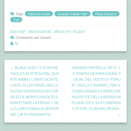
Tags:
Clizia Incorvaia
Grande Fratello "Vip"
Paolo Ciavarro
Tv8
GOSSIP
INSTAGRAM
REALITY/ TALENT
Comments are closed
M.
← BLAKE LIVELY E RYAN RE
“GRANDE FRATELLO VIP 4”: L
YNOLDS IN ATTESA DEL QUA
A TENERA DICHIARAZIONE S
RTO BIMBO. L’ABITO SCINTIL
OCIAL DEL VOLTO DI “FORU
LANTE DI LEI A RIVELARE LA
M”, PAOLO CIAVARRO, PER IL
NUOVA GRAVIDANZA IN COR
COMPLEANNO A CANDELINE
SO ED IL MONITO RIVOLTO A
INVERTITE DELLA BIONDA IN
RISPETTARE LA PRIVACY DE
FLUENCER E SUA COMPAGN
LLA LORO FAMIGLIA SEPPUR
A DI VITA, CLIZIA INCORVAIA..
NEL LIETO FRANGENTE..
→