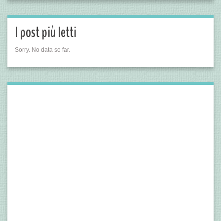
I post più letti
Sorry. No data so far.