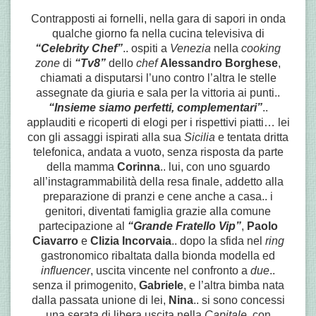
Contrapposti ai fornelli, nella gara di sapori in onda
qualche giorno fa nella cucina televisiva di
“Celebrity Chef”
.. ospiti a
Venezia
nella
cooking
zone
di
“Tv8”
dello
chef
Alessandro Borghese
,
chiamati a disputarsi l’uno contro l’altra le stelle
assegnate da giuria e sala per la vittoria ai punti..
“Insieme siamo perfetti, complementari”
..
applauditi e ricoperti di elogi per i rispettivi piatti… lei
con gli assaggi ispirati alla sua
Sicilia
e tentata
dritta
telefonica, andata a vuoto, senza risposta da parte
della mamma
Corinna
.. lui, con uno sguardo
all’instagrammabilità della resa finale, addetto alla
preparazione di pranzi e cene anche a casa.. i
genitori, diventati famiglia grazie alla comune
partecipazione al
“Grande Fratello Vip”
,
Paolo
Ciavarro
e
Clizia Incorvaia
.. dopo la sfida nel
ring
gastronomico ribaltata dalla bionda modella ed
influencer
, uscita vincente nel confronto a
due
..
senza il primogenito,
Gabriele
, e l’altra bimba nata
dalla passata unione di lei,
Nina
.. si sono concessi
una serata di libera uscita nella
Capitale
, con