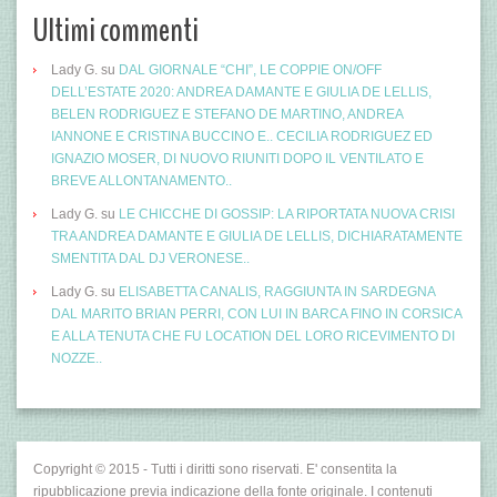
Ultimi commenti
Lady G.
su
DAL GIORNALE “CHI”, LE COPPIE ON/OFF
DELL’ESTATE 2020: ANDREA DAMANTE E GIULIA DE LELLIS,
BELEN RODRIGUEZ E STEFANO DE MARTINO, ANDREA
IANNONE E CRISTINA BUCCINO E.. CECILIA RODRIGUEZ ED
IGNAZIO MOSER, DI NUOVO RIUNITI DOPO IL VENTILATO E
BREVE ALLONTANAMENTO..
Lady G.
su
LE CHICCHE DI GOSSIP: LA RIPORTATA NUOVA CRISI
TRA ANDREA DAMANTE E GIULIA DE LELLIS, DICHIARATAMENTE
SMENTITA DAL DJ VERONESE..
Lady G.
su
ELISABETTA CANALIS, RAGGIUNTA IN SARDEGNA
DAL MARITO BRIAN PERRI, CON LUI IN BARCA FINO IN CORSICA
E ALLA TENUTA CHE FU LOCATION DEL LORO RICEVIMENTO DI
NOZZE..
Copyright © 2015 - Tutti i diritti sono riservati. E' consentita la
ripubblicazione previa indicazione della fonte originale. I contenuti