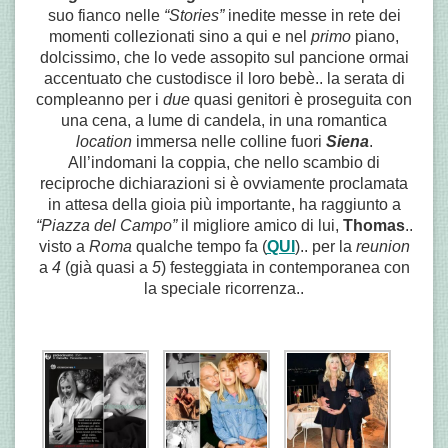
suo fianco nelle
“Stories”
inedite messe in rete dei
momenti collezionati sino a qui e nel
primo
piano,
dolcissimo, che lo vede assopito sul pancione ormai
accentuato che custodisce il loro bebè.. la serata di
compleanno per i
due
quasi genitori è proseguita con
una cena, a lume di candela, in una romantica
location
immersa nelle colline fuori
Siena
.
All’indomani la coppia, che nello scambio di
reciproche dichiarazioni si è ovviamente proclamata
in attesa della gioia più importante, ha raggiunto a
“Piazza del Campo”
il migliore amico di lui,
Thomas
..
visto a
Roma
qualche tempo fa (
QUI
).. per la
reunion
a
4
(già quasi a
5
) festeggiata in contemporanea con
la speciale ricorrenza..