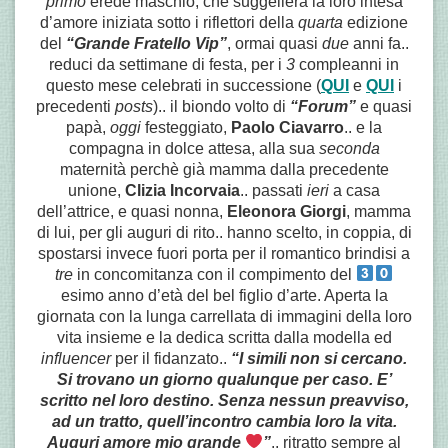
primo
erede maschio, che suggellerà la loro intesa
d’amore iniziata sotto i riflettori della
quarta
edizione
del
“Grande Fratello Vip”
, ormai quasi
due
anni fa..
reduci da settimane di festa, per i
3
compleanni in
questo mese celebrati in successione (
QUI
e
QUI
i
precedenti
posts
).. il biondo volto di
“Forum”
e quasi
papà,
oggi
festeggiato,
Paolo Ciavarro
.. e la
compagna in dolce attesa, alla sua
seconda
maternità perchè già mamma dalla precedente
unione,
Clizia Incorvaia
.. passati
ieri
a casa
dell’attrice, e quasi nonna,
Eleonora Giorgi
, mamma
di lui, per gli auguri di rito.. hanno scelto, in coppia, di
spostarsi invece fuori porta per il romantico brindisi a
tre
in concomitanza con il compimento del
esimo anno d’età del bel figlio d’arte. Aperta la
giornata con la lunga carrellata di immagini della loro
vita insieme e la dedica scritta dalla modella ed
influencer
per il fidanzato..
“I simili non si cercano.
Si trovano un giorno qualunque per caso. E’
scritto nel loro destino. Senza nessun preavviso,
ad un tratto, quell’incontro cambia loro la vita.
Auguri amore mio grande
”
.. ritratto sempre al