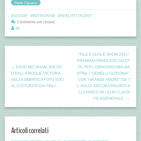
Paolo Ciavarro
GOSSIP
INSTAGRAM
REALITY/ TALENT
Comments are closed
M.
“TALE E QUALE SHOW 2021”:
PREMIATA FRANCESCA ALOT
← DAVID BECKHAM, BACIAT
TA, PER L’OMAGGIO A MIA MA
O DALLA MOGLIE VICTORIA,
RTINI. I “GEMELLI GUIDONIA”,
NELLA SIMPATICA FOTO SOCI
CON “GRANDE AMORE” DE “I
AL CATTURATA DAI FIGLI..
L VOLO”, ANCORA FAVORITI A
LLA PARI CON LEI IN CLASSI
FICA GENERALE.. →
Articoli correlati