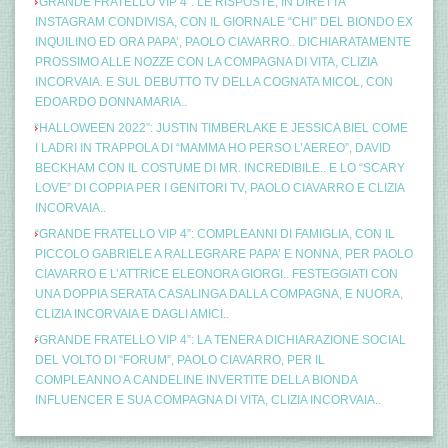
“GRANDE FRATELLO VIP 4”: LE RISPOSTE, IN DIRETTA
INSTAGRAM CONDIVISA, CON IL GIORNALE “CHI” DEL BIONDO EX
INQUILINO ED ORA PAPA’, PAOLO CIAVARRO.. DICHIARATAMENTE
PROSSIMO ALLE NOZZE CON LA COMPAGNA DI VITA, CLIZIA
INCORVAIA. E SUL DEBUTTO TV DELLA COGNATA MICOL, CON
EDOARDO DONNAMARIA..
“HALLOWEEN 2022”: JUSTIN TIMBERLAKE E JESSICA BIEL COME
I LADRI IN TRAPPOLA DI “MAMMA HO PERSO L’AEREO”, DAVID
BECKHAM CON IL COSTUME DI MR. INCREDIBILE.. E LO “SCARY
LOVE” DI COPPIA PER I GENITORI TV, PAOLO CIAVARRO E CLIZIA
INCORVAIA..
“GRANDE FRATELLO VIP 4”: COMPLEANNI DI FAMIGLIA, CON IL
PICCOLO GABRIELE A RALLEGRARE PAPA’ E NONNA, PER PAOLO
CIAVARRO E L’ATTRICE ELEONORA GIORGI.. FESTEGGIATI CON
UNA DOPPIA SERATA CASALINGA DALLA COMPAGNA, E NUORA,
CLIZIA INCORVAIA E DAGLI AMICI..
“GRANDE FRATELLO VIP 4”: LA TENERA DICHIARAZIONE SOCIAL
DEL VOLTO DI “FORUM”, PAOLO CIAVARRO, PER IL
COMPLEANNO A CANDELINE INVERTITE DELLA BIONDA
INFLUENCER E SUA COMPAGNA DI VITA, CLIZIA INCORVAIA..