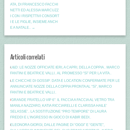
ATA, DI FRANCESCO FACCHI
NETTI ED ALESSIA MARCUZZ
I CON I RISPETTIVI CONSORT
I E LE FIGLIE, INSIEME ANCH
E A NATALE.. →
Articoli correlati
U&D: LE NOZZE OFFICIATE IERI, A CAPRI, DELLA COPPIA.. MARCO
FANTINI E BEATRICE VALLI.. AL PROMESSO “Sì” PER LA VITA..
LE CHICCHE DI GOSSIP: DATA E LOCATION CONFERMATE PER LE
ANNUNCIATE NOZZE DELLA COPPIA PRONTA AL “Sì”, MARCO
FANTINI E BEATRICE VALLI..
“GRANDE FRATELLO VIP 6”: IL FACCIA A FACCIA AL VETRO TRA
MANILA NAZZARO, KATIA RICCIARELLI E CLARISSA HAILE’
SELASSIE’.. LA SOSTITUZIONE “PRO TEMPORE” DI LAURA
FREDDI E L’INGRESSO IN GIOCO DI KABIR BEDI..
ELEONORA GIORGI, DALLE PAGINE DI “OGGI” E “GENTE”,