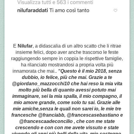
E
Nilufar
, a didascalia di un altro scatto che li ritrae
insieme felici, dopo aver anche trascorso le feste
raggiungendo sempre in coppia le rispettive famiglie,
ha rilanciato mostrandosi a propria volta più
innamorata che mai..
“Questo è il mio 2018, senza
dubbio, io felice, più che mai. Grazie a te
@giordano_mazzocchi10 che hai reso la mia vita
molto più bella di quanto avessi potuto mai
immaginare, sei la mia spalla, il mio compagno, il
mio amore grande, come solo tu sai.
Grazie alle
mie amiche,senza le quali non sarei io, le mie tre
francesche @franciabb, @francescasebastiano e
@francescaadeconcilio , che con me state
crescendo e con con me avete vissuto e state
vivendo gli anni più belli della vita, mio sostegno,