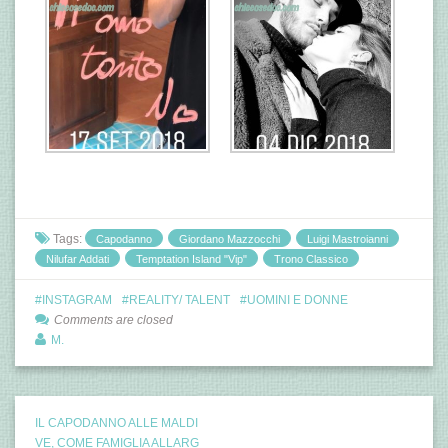
Tags:
Capodanno
Giordano Mazzocchi
Luigi Mastroianni
Nilufar Addati
Temptation Island "Vip"
Trono Classico
INSTAGRAM
REALITY/ TALENT
UOMINI E DONNE
Comments are closed
M.
IL CAPODANNO ALLE MALDI
VE, COME FAMIGLIA ALLARG