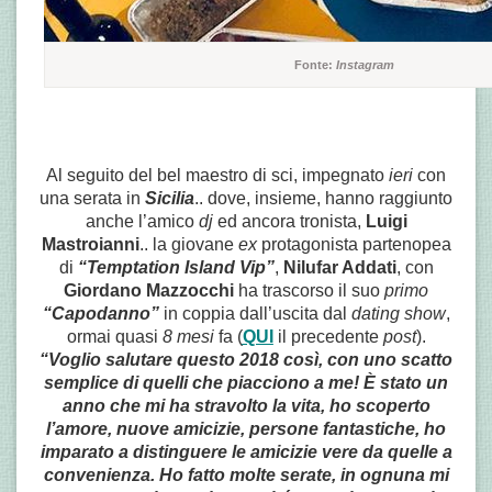
Fonte:
Instagram
Al seguito del bel maestro di sci, impegnato
ieri
con
una serata in
Sicilia
.. dove, insieme, hanno raggiunto
anche l’amico
dj
ed ancora tronista,
Luigi
Mastroianni
.. la giovane
ex
protagonista partenopea
di
“Temptation Island Vip”
,
Nilufar Addati
, con
Giordano Mazzocchi
ha trascorso il suo
primo
“Capodanno”
in coppia dall’uscita dal
dating show
,
ormai quasi
8 mesi
fa (
QUI
il precedente
post
).
“Voglio salutare questo 2018 così, con uno scatto
semplice di quelli che piacciono a me!
È stato un
anno che mi ha stravolto la vita, ho scoperto
l’amore, nuove amicizie, persone fantastiche, ho
imparato a distinguere le amicizie vere da quelle a
convenienza.
Ho fatto molte serate, in ognuna mi