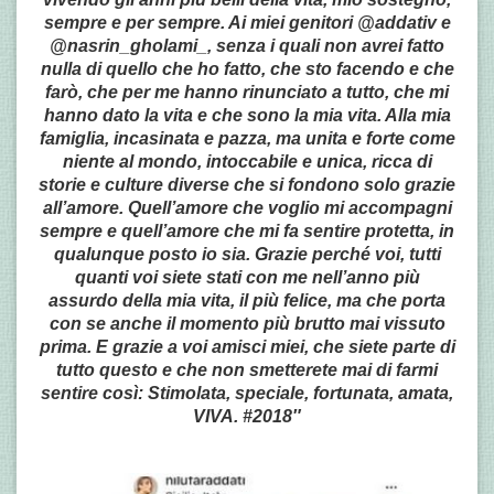
sempre e per sempre. Ai miei genitori @addativ e
@nasrin_gholami_, senza i quali non avrei fatto
nulla di quello che ho fatto, che sto facendo e che
farò, che per me hanno rinunciato a tutto, che mi
hanno dato la vita e che sono la mia vita. Alla mia
famiglia, incasinata e pazza, ma unita e forte come
niente al mondo, intoccabile e unica, ricca di
storie e culture diverse che si fondono solo grazie
all’amore. Quell’amore che voglio mi accompagni
sempre e quell’amore che mi fa sentire protetta, in
qualunque posto io sia. Grazie perché voi, tutti
quanti voi siete stati con me nell’anno più
assurdo della mia vita, il più felice, ma che porta
con se anche il momento più brutto mai vissuto
prima. E grazie a voi amisci miei, che siete parte di
tutto questo e che non smetterete mai di farmi
sentire così: Stimolata, speciale, fortunata, amata,
VIVA. #2018″