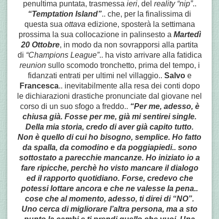
penultima puntata, trasmessa
ieri
, del
reality “nip”
..
“Temptation Island”
.. che, per la finalissima di
questa sua
ottava
edizione, sposterà la settimana
prossima la sua collocazione in palinsesto a
Martedì
20 Ottobre
, in modo da non sovrapporsi alla partita
di
“Champions League”
.. ha visto arrivare alla fatidica
reunion
sullo scomodo tronchetto,
prima del tempo, i
fidanzati entrati per ultimi nel villaggio..
Salvo
e
Francesca
.. inevitabilmente alla resa dei conti dopo
le dichiarazioni drastiche pronunciate dal giovane nel
corso di un suo sfogo a freddo..
“Per me, adesso, è
chiusa già. Fosse per me, già mi sentirei single.
Della mia storia, credo di aver già capito tutto.
Non è quello di cui ho bisogno, semplice. Ho fatto
da spalla, da comodino e da poggiapiedi.. sono
sottostato a parecchie mancanze. Ho iniziato io a
fare ripicche, perchè ho visto mancare il dialogo
ed il rapporto quotidiano. Forse, credevo che
potessi lottare ancora e che ne valesse la pena..
cose che al momento, adesso, ti direi di “NO”.
Uno cerca di migliorare l’altra persona, ma a sto