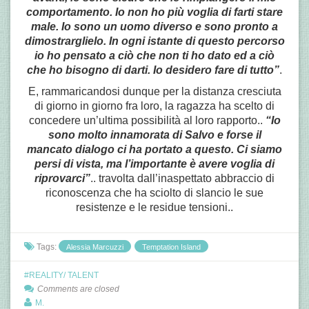
comportamento. Io non ho più voglia di farti stare
male. Io sono un uomo diverso e sono pronto a
dimostrarglielo. In ogni istante di questo percorso
io ho pensato a ciò che non ti ho dato ed a ciò
che ho bisogno di darti. Io desidero fare di tutto”
.
E, rammaricandosi dunque per la distanza cresciuta
di giorno in giorno fra loro, la ragazza ha scelto di
concedere un’ultima possibilità al loro rapporto..
“Io
sono molto innamorata di Salvo e forse il
mancato dialogo ci ha portato a questo. Ci siamo
persi di vista, ma l’importante è avere voglia di
riprovarci”
.. travolta dall’inaspettato abbraccio di
riconoscenza che ha sciolto di slancio le sue
resistenze e le residue tensioni..
Tags:
Alessia Marcuzzi
Temptation Island
REALITY/ TALENT
Comments are closed
M.