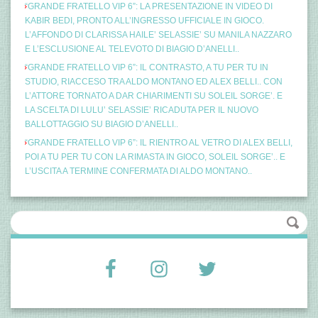
“GRANDE FRATELLO VIP 6”: LA PRESENTAZIONE IN VIDEO DI
KABIR BEDI, PRONTO ALL’INGRESSO UFFICIALE IN GIOCO.
L’AFFONDO DI CLARISSA HAILE’ SELASSIE’ SU MANILA NAZZARO
E L’ESCLUSIONE AL TELEVOTO DI BIAGIO D’ANELLI..
“GRANDE FRATELLO VIP 6”: IL CONTRASTO, A TU PER TU IN
STUDIO, RIACCESO TRA ALDO MONTANO ED ALEX BELLI.. CON
L’ATTORE TORNATO A DAR CHIARIMENTI SU SOLEIL SORGE’. E
LA SCELTA DI LULU’ SELASSIE’ RICADUTA PER IL NUOVO
BALLOTTAGGIO SU BIAGIO D’ANELLI..
“GRANDE FRATELLO VIP 6”: IL RIENTRO AL VETRO DI ALEX BELLI,
POI A TU PER TU CON LA RIMASTA IN GIOCO, SOLEIL SORGE’.. E
L’USCITA A TERMINE CONFERMATA DI ALDO MONTANO..