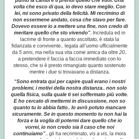
punto la cambi e ti prendi quello che vuoi. Una
volta che esco di qua, io devo stare meglio. Con
lei, mi sono privato della felicità. Mi recrimino di
non essermene andato, cosa che stavo per fare.
Dovevo essere io a mettere una fine, non credo di
meritare quello che sto vivendo”
. Incredula ed in
lacrime di fronte a quanto ascoltato, è stata la
fidanzata e convivente.. legata all’uomo ufficialmente
da
5
anni, ma nella sua vita come amica da oltre
20
..
a pretendere il faccia a faccia immediato con lo
stesso, che si è presto rimangiato quanto sostenuto
mentre i
due
si trovavano a distanza.
“Sono entrata qui per capire quali erano i nostri
problemi, i motivi della nostra distanza.. non solo
quella fisica, sulla quale ti sei soffermato più volte.
E ho cercato di mettermi in discussione, non so
quanto tu lo abbia fatto.. Io avrò potuto mancare
sicuramente. Se in questo momento tu non hai la
forza e la voglia di potermi dare quello che io
vorrei, io non credo sia il caso che noi
continuiamo”
.. gli ha recriminato,
vis a vis
, la mora