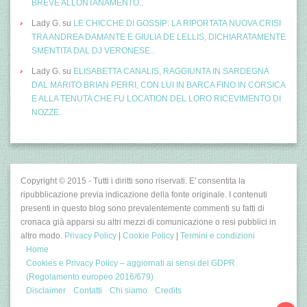
BREVE ALLONTANAMENTO..
Lady G.
su
LE CHICCHE DI GOSSIP: LA RIPORTATA NUOVA CRISI
TRA ANDREA DAMANTE E GIULIA DE LELLIS, DICHIARATAMENTE
SMENTITA DAL DJ VERONESE..
Lady G.
su
ELISABETTA CANALIS, RAGGIUNTA IN SARDEGNA
DAL MARITO BRIAN PERRI, CON LUI IN BARCA FINO IN CORSICA
E ALLA TENUTA CHE FU LOCATION DEL LORO RICEVIMENTO DI
NOZZE..
Copyright © 2015 - Tutti i diritti sono riservati. E' consentita la
ripubblicazione previa indicazione della fonte originale. I contenuti
presenti in questo blog sono prevalentemente commenti su fatti di
cronaca già apparsi su altri mezzi di comunicazione o resi pubblici in
altro modo.
Privacy Policy
|
Cookie Policy
|
Termini e condizioni
Home
Cookies e Privacy Policy – aggiornati ai sensi del GDPR
(Regolamento europeo 2016/679)
Disclaimer
Contatti
Chi siamo
Credits