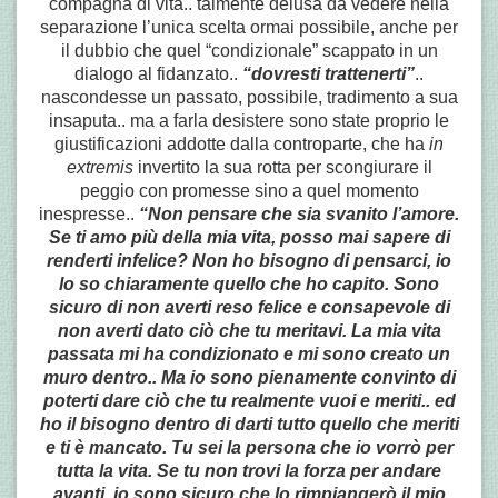
compagna di vita.. talmente delusa da vedere nella
separazione l’unica scelta ormai possibile, anche per
il dubbio che quel “condizionale” scappato in un
dialogo al fidanzato..
“dovresti trattenerti”
..
nascondesse un passato, possibile, tradimento a sua
insaputa.. ma a farla desistere sono state proprio le
giustificazioni addotte dalla controparte, che ha
in
extremis
invertito la sua rotta per scongiurare il
peggio con promesse sino a quel momento
inespresse..
“Non pensare che sia svanito l’amore.
Se ti amo più della mia vita, posso mai sapere di
renderti infelice? Non ho bisogno di pensarci, io
lo so chiaramente quello che ho capito. Sono
sicuro di non averti reso felice e consapevole di
non averti dato ciò che tu meritavi. La mia vita
passata mi ha condizionato e mi sono creato un
muro dentro.. Ma io sono pienamente convinto di
poterti dare ciò che tu realmente vuoi e meriti.. ed
ho il bisogno dentro di darti tutto quello che meriti
e ti è mancato. Tu sei la persona che io vorrò per
tutta la vita. Se tu non trovi la forza per andare
avanti, io sono sicuro che lo rimpiangerò il mio