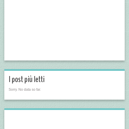
I post più letti
Sorry. No data so far.