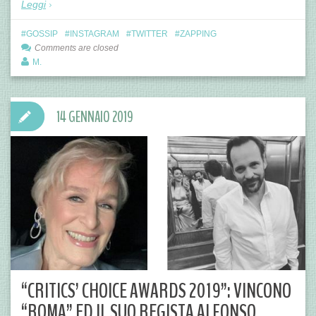
Leggi
GOSSIP
INSTAGRAM
TWITTER
ZAPPING
Comments are closed
M.
14 GENNAIO 2019
“CRITICS’ CHOICE AWARDS 2019”: VINCONO
“ROMA” ED IL SUO REGISTA ALFONSO