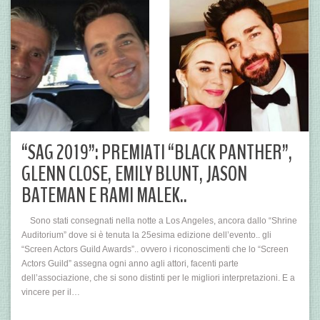
“SAG 2019”: PREMIATI “BLACK PANTHER”,
GLENN CLOSE, EMILY BLUNT, JASON
BATEMAN E RAMI MALEK..
Sono stati consegnati nella notte a Los Angeles, ancora dallo “Shrine
Auditorium” dove si è tenuta la 25esima edizione dell’evento.. gli
“Screen Actors Guild Awards”.. ovvero i riconoscimenti che lo “Screen
Actors Guild” assegna ogni anno agli attori, facenti parte
dell’associazione, che si sono distinti per le migliori interpretazioni. E a
vincere per il…