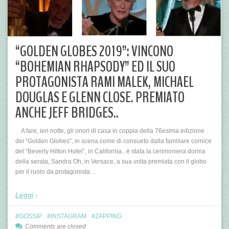
“GOLDEN GLOBES 2019”: VINCONO
“BOHEMIAN RHAPSODY” ED IL SUO
PROTAGONISTA RAMI MALEK, MICHAEL
DOUGLAS E GLENN CLOSE. PREMIATO
ANCHE JEFF BRIDGES..
A fare, ieri notte, gli onori di casa in coppia della 76esima edizione
dei “Golden Globes”, in scena come di consueto dalla familiare cornice
del “Beverly Hilton Hotel”, in California.. è stata la cerimoniera donna
della serata, Sandra Oh, in Versace, a sua volta premiata con il globo
per il ruolo da protagonista…
Leggi
GOSSIP
INSTAGRAM
ZAPPING
Comments are closed