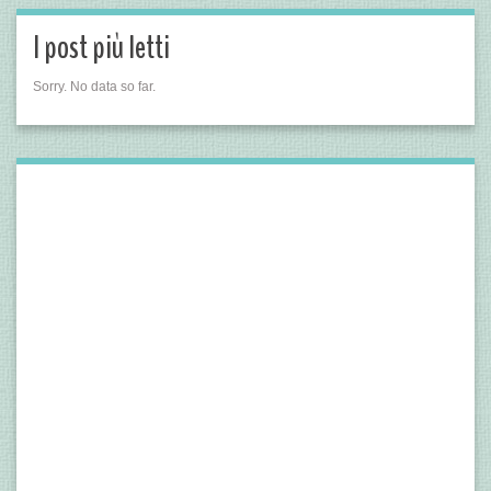
I post più letti
Sorry. No data so far.