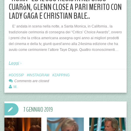
CUARòN, GLENN CLOSE A PARI MERITO CON
LADY GAGA E CHRISTIAN BALE..
E’ andata in scena nella notte, a Santa Monica, in California.. la
tradizionale cerimonia di consegna dei “Critics’ Choice Awards”, ovvero
i premi che la critica americana assegna ogni anno ai migliori prodotti
del cinema e della tv, giunti quest’anno alla 24esima edizione che ha
avuto come cerimoniere l’attore Taye Diggs. Quattro riconoscimenti…
Leggi
GOSSIP
INSTAGRAM
ZAPPING
Comments are closed
M.
7 GENNAIO 2019