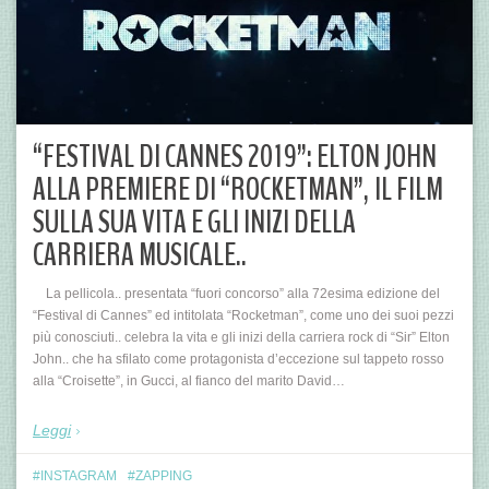
“FESTIVAL DI CANNES 2019”: ELTON JOHN
ALLA PREMIERE DI “ROCKETMAN”, IL FILM
SULLA SUA VITA E GLI INIZI DELLA
CARRIERA MUSICALE..
La pellicola.. presentata “fuori concorso” alla 72esima edizione del
“Festival di Cannes” ed intitolata “Rocketman”, come uno dei suoi pezzi
più conosciuti.. celebra la vita e gli inizi della carriera rock di “Sir” Elton
John.. che ha sfilato come protagonista d’eccezione sul tappeto rosso
alla “Croisette”, in Gucci, al fianco del marito David…
Leggi
INSTAGRAM
ZAPPING