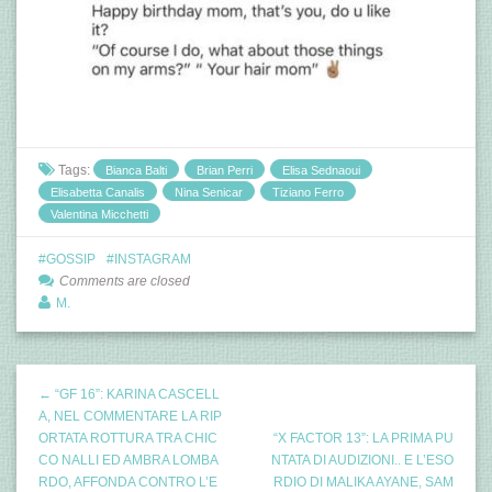
Tags:
Bianca Balti
Brian Perri
Elisa Sednaoui
Elisabetta Canalis
Nina Senicar
Tiziano Ferro
Valentina Micchetti
GOSSIP
INSTAGRAM
Comments are closed
M.
← “GF 16”: KARINA CASCELL
A, NEL COMMENTARE LA RIP
ORTATA ROTTURA TRA CHIC
“X FACTOR 13”: LA PRIMA PU
CO NALLI ED AMBRA LOMBA
NTATA DI AUDIZIONI.. E L’ESO
RDO, AFFONDA CONTRO L’E
RDIO DI MALIKA AYANE, SAM