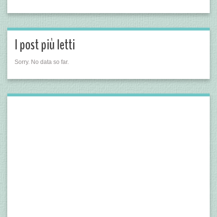
I post più letti
Sorry. No data so far.