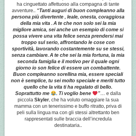
ha cinguettato affettuoso alla compagna di tante
avventure..
“Tanti auguri di buon compleanno alla
persona più divertente , leale, onesta, coraggiosa
della mia vita . A te che non solo sei la mia
migliore amica, sei anche un esempio di come si
possa vivere una vita felice senza prendersi mai
troppo sul serio, affrontando le cose con
sportività, lavorando costantemente su se stessi,
senza cambiare. A te che sei la mia fortuna, la mia
seconda famiglia e il motivo per il quale ogni
giorno io son felice di essere un combattente.
Buon compleanno sorellina mia, essere speciali
non è semplice, tu sei molto speciale e meriti tutto
quello che la vita ti ha regalato di bello.
Soprattutto me
. Ti voglio bene
”
… e dalla
piccola
Skyler
, che
ha voluto omaggiare la sua
mamma con un tenerissimo e buffo ritratto,
priva di
peli sulla lingua
ma con gli stessi altrettanto ben
rappresentati sulle braccia dell’incredula
destinataria..