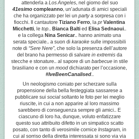
attenderla a
Los Angeles
, nel giorno del suo
41esimo
compleanno
, un’adunata di amici speciali
che ha organizzato per lei un
party
a sorpresa con i
fiocchi. Il cantautore
Tiziano Ferro
, la
pr
Valentina
Micchetti
, le
top
..
Bianca Balti
ed
Elisa Sednaoui
..
e la collega
Nina Senicar
.. hanno animato una
serata speciale.. a suon di
karaoke
sulle impossibili
note di
“Sere Nere”
, che solo la presenza dell’autore
del brano ha permesso di salvare
in extremis
da
stecche e stonature.. al sapore di un
barbecue
in stile
brasiliano e con un
mood
dichiarato per l’occasione,
#IveBeenCanalised
..
Un neologismo coniato per scherzare sulla
propensione della bella festeggiata sassarese a
pubblicare sui
social
soltanto le foto per lei meglio
riuscite, in cui a non apparire al loro massimo
sarebbero di conseguenza sempre gli amici.. E
ciascuno di loro ha, dunque, voluto enfatizzare
questo suo attribuito difetto in un simpatico scatto
posato, con tanto di verosimile cornice
Instagram,
in
cui al sorriso della diretta interessata si sono via via