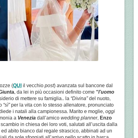
ozze (
QUI
il vecchio
post
) avanzata sul bancone dal
Giunta
, da lei in più occasioni definito come
“l’uomo
iderio di mettere su famiglia.. la
“Divina”
del nuoto,
o
“sì”
per la vita con lo stesso allenatore, pronunciato
diede i natali alla campionessa. Marito e moglie,
oggi
rimonia a
Venezia
dall’amico
wedding planner
,
Enzo
o scambio in chiesa dei loro voti, salutati all’uscita dalla
o ed abito bianco dal regale strascico, abbinati ad un
ali da sole sfoggiati all’arrivo nello scatto in barca