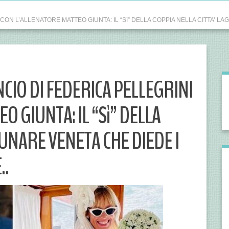
 CON L’ALLENATORE MATTEO GIUNTA: IL “Sì” DELLA COPPIA NELLA CITTA’ LA
NCIO DI FEDERICA PELLEGRINI
O GIUNTA: IL “Sì” DELLA
GUNARE VENETA CHE DIEDE I
..