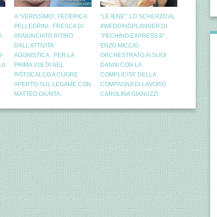
A “VERISSIMO”, FEDERICA
“LE IENE”: LO SCHERZO AL
PELLEGRINI.. FRESCA DI
#WEDDINGPLANNER DI
A
ANNUNCIATO RITIRO
“PECHINO EXPRESS 8”,
DALL’ATTIVITA’
ENZO MICCIO,
-
AGONISTICA.. PER LA
ORCHESTRATO AI SUOI
LA
PRIMA VOLTA NEL
DANNI CON LA
ROTOCALCO A CUORE
COMPLICITA’ DELLA
APERTO SUL LEGAME CON
COMPAGNA DI LAVORO,
MATTEO GIUNTA..
CAROLINA GIANUZZI..