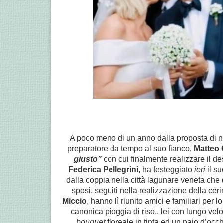
A poco meno di un anno dalla proposta di n
preparatore da tempo al suo fianco,
Matteo 
giusto”
con cui finalmente realizzare il des
Federica Pellegrini
, ha festeggiato
ieri
il su
dalla coppia nella città lagunare veneta che 
sposi, seguiti nella realizzazione della ce
Miccio
, hanno lì riunito amici e familiari per l
canonica pioggia di riso.. lei con lungo vel
bouquet
floreale in tinta ed un paio d’occhi