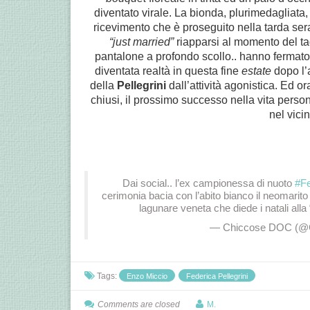
diventato virale. La bionda, plurimedagliata, n
ricevimento che è proseguito nella tarda se
“just married”
riapparsi al momento del tag
pantalone a profondo scollo.. hanno fermato 
diventata realtà in questa fine
estate
dopo l’
della
Pellegrini
dall’attività agonistica. Ed ora
chiusi, il prossimo successo nella vita perso
nel vici
Dai social.. l’ex campionessa di nuoto
#Fe
cerimonia bacia con l’abito bianco il neomarit
lagunare veneta che diede i natali alla 
— Chiccose DOC (@
Tags:
Enzo Miccio
Federica Pellegrini
Comments are closed
M.