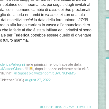
uotatrice ed il neomarito.. poi seguiti dagli invitati al
rata, con il comune cambio di
mise
dei
due
proclamati
lio della torta entrambi in
white
e lei con una tuta
dai rispettivi
social
la data della loro unione..
27/08
..
addio alla lunga carriera in vasca e l’annunciato ritiro
 che la fede al dito è stata infilata ed i brindisi si sono
nale per
Federica
potrebbe essere quello di diventare
no futuro mamma.
dericaPellegrini
nelle primissime foto trapelate della
o
#MatteoGiunta
, dopo le nozze celebrate nella città
“divina”..
#Repost
pic.twitter.com/cByUN6heMS
ChiccoseDOC)
August 27, 2022
GOSSIP
INSTAGRAM
TWITTER