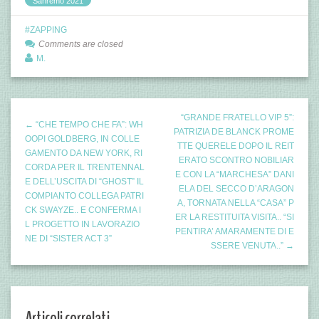
Sanremo 2021
ZAPPING
Comments are closed
M.
“GRANDE FRATELLO VIP 5”:
← “CHE TEMPO CHE FA”: WH
PATRIZIA DE BLANCK PROME
OOPI GOLDBERG, IN COLLE
TTE QUERELE DOPO IL REIT
GAMENTO DA NEW YORK, RI
ERATO SCONTRO NOBILIAR
CORDA PER IL TRENTENNAL
E CON LA “MARCHESA” DANI
E DELL’USCITA DI “GHOST” IL
ELA DEL SECCO D’ARAGON
COMPIANTO COLLEGA PATRI
A, TORNATA NELLA “CASA” P
CK SWAYZE.. E CONFERMA I
ER LA RESTITUITA VISITA.. “SI
L PROGETTO IN LAVORAZIO
PENTIRA’ AMARAMENTE DI E
NE DI “SISTER ACT 3”
SSERE VENUTA..” →
Articoli correlati