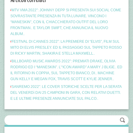
“MTV VMA 2022”: JOHNNY DEPP SI PRESENTA SUI SOCIAL COME
SOVRASTANTE PRESENZA IN TUTA LUNARE. VINCONO I
“MANESKIN”, CON IL CHIACCHIERATO OUTFIT DEL LORO
FRONTMAN.. E TAYLOR SWIFT, CHE ANNUNCIA IL NUOVO
ALBUM..
“FESTIVAL DI CANNES 2022”: LA PREMIERE DI “ELVIS”, FILM SUL
MITO DI ELVIS PRESLEY. ED IL PASSAGGIO SUL TAPPETO ROSSO
DI RICKY MARTIN, SHAKIRA E STELLA MAXWELL..
“BILLBOARD MUSIC AWARDS 2022”: PREMIATI DRAKE, OLIVIA
RODRIGO ED I “MANESKIN”. L’“ICON AWARD” A MARY J BLIGE.. ED
IL RITORNO IN COPPIA, SUL TAPPETO BIANCO, DI.. MACHINE
GUN KELLY E MEGAN FOX, TRAVIS SCOTT E KYLIE JENNER..
“SANREMO 2022”: LE COVER STORICHE SCELTE PER LA SERATA
DEL VENERDì DAI 25 CAMPIONI IN GARA, CON RELATIVI DUETTI.
E LE ULTIME PRESENZE ANNUNCIATE SUL PALCO..