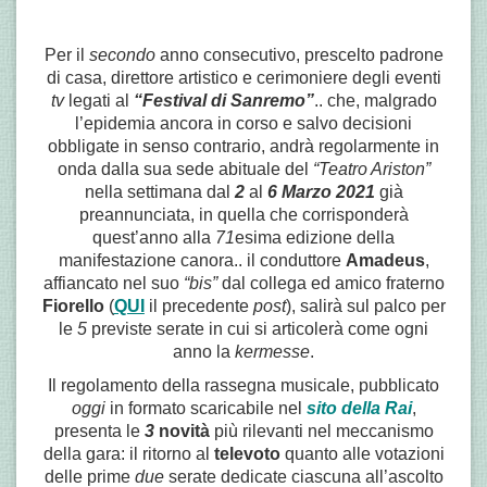
Per il
secondo
anno consecutivo, prescelto padrone
di casa, direttore artistico e cerimoniere degli eventi
tv
legati al
“Festival di Sanremo”
.. che, malgrado
l’epidemia ancora in corso e salvo decisioni
obbligate in senso contrario, andrà regolarmente in
onda dalla sua sede abituale del
“Teatro Ariston”
nella settimana dal
2
al
6 Marzo 2021
già
preannunciata, in quella che corrisponderà
quest’anno alla
71
esima edizione della
manifestazione canora.. il conduttore
Amadeus
,
affiancato nel suo
“bis”
dal collega ed amico fraterno
Fiorello
(
QUI
il precedente
post
), salirà sul palco per
le
5
previste serate in cui si articolerà come ogni
anno la
kermesse
.
Il regolamento della rassegna musicale, pubblicato
oggi
in formato scaricabile nel
sito della Rai
,
presenta le
3
novità
più rilevanti nel meccanismo
della gara: il ritorno al
televoto
quanto alle votazioni
delle prime
due
serate dedicate ciascuna all’ascolto