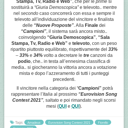
Stampa, Tv, Radio e Web”
, che per le
prime
si
sostituirà a
“Giuria Demoscopica”
e televoto
..
mentre
nel
secondo
caso concorrerà con essa e sempre il
televoto all’individuazione del vincitore e finalista
delle
“Nuove Proposte”
. Alla
Finale
dei
“Campioni”
, il sistema sarà ancora misto..
coinvolgendo
“Giuria Demoscopica”
,
“Sala
Stampa, Tv, Radio e Web”
e
televoto
, con un peso
ripartito piuttosto equilibrato, rispettivamente del
33%
–
33%
e
34
%
volto a decretare le
tre
canzoni da
podio
, che.. in testa all’ennesima classifica di
media.. si giocheranno la vittoria ancora a votazione
mista e dopo l’azzeramento di tutti i punteggi
precedenti.
Il vincitore nella categoria dei “
Campioni”
potrà
rappresentare l’
Italia
al prossimo
“Eurovision Song
Contest 2021”
,
saltato e poi rimandato negli scorsi
mesi (
QUI
e
QUI
).
Tags:
Amadeus
Eurovision Song Contest 2021
Fiorello