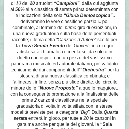
di
10
dei
20
arruolati
“Campioni”
, dalla cui aggiunta
al
50%
alla classifica di serata prima determinata con
le indicazioni della sola
“Giuria Demoscopica”
..
deriveranno le vere classifiche parziali.. poi
combinate, al termine del
primo
giro di esibizioni, in
una nuova graduatoria sulla base delle percentuali
raccolte; il tema della
“Canzone d’Autore”
scelto per
la
Terza Serata-
Evento
del
Giovedì,
in cui ogni
artista sarà chiamato a cimentarsi.. da solo o in
duetto con ospiti.. con un pezzo del vastissimo
panorama musicale ed autorale italiano, poi valutato
tecnicamente dai componenti dell’
“Orchestra”
per la
stesura di una nuova classifica combinata; e
l’allinearsi, infine, senza più sfide dirette, del circuito
minore delle
“Nuove Proposte”
a quello maggiore..
con la conseguente promozione alla finalissima delle
prime
2
canzoni classificate nella speciale
graduatoria di volta in volta stilata con le stesse
modalità previste per la categoria
“Big”
. Dalla
Quarta
serata
entrerà in gioco, per tutte e
20
le canzoni in
gara ma anche per quelle dei giovani, la
“Sala