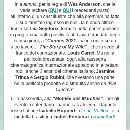
in
autunno
, per la regia di
Wes Anderson
, che la
vede recitare (
QUI
e
QUI
i precedenti
posts
)
all’interno di un
cast
illustre che alla
premiere
ha fatto
il suo trionfale ingresso in
bus
.. la bionda attrice
francese
Lea Seydoux
, fermata nella partecipazione
in programma dalla positività al
“Covid”
riportata negli
scorsi giorni, a
“Cannes 2021”
ha
in concorso un
altro lavoro..
“The Story of My Wife”
.. che la vede al
fianco del connazionale,
Louis Garrel
. Ma nella
pellicola presentata,
oggi
, alla rassegna
cinematografica internazionale appaiono in altrettanti
ruoli anche
2
attori del cinema italiano,
Jasmine
Trinca
e
Sergio Rubini
, che rivestono una parte
nella pellicola prodotta e distribuita anche da
“Rai
Cinema”
.
E in passerella, alla
“Montée des Marches”
.. per gli
eventi in calendario.. hanno calcato,
ieri
, il tappeto
rosso l’attrice
Isabelle Huppert
in
Louis Vuitton
.. e la
modella brasiliana
Isabeli Fontana
in
Rami Kadi
.