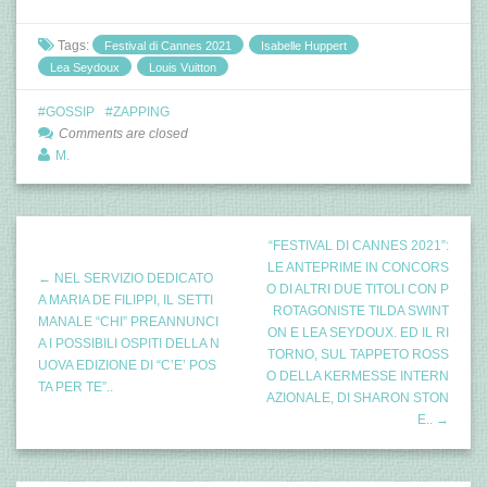
Tags:
Festival di Cannes 2021
Isabelle Huppert
Lea Seydoux
Louis Vuitton
GOSSIP
ZAPPING
Comments are closed
M.
“FESTIVAL DI CANNES 2021”:
LE ANTEPRIME IN CONCORS
← NEL SERVIZIO DEDICATO
O DI ALTRI DUE TITOLI CON P
A MARIA DE FILIPPI, IL SETTI
ROTAGONISTE TILDA SWINT
MANALE “CHI” PREANNUNCI
ON E LEA SEYDOUX. ED IL RI
A I POSSIBILI OSPITI DELLA N
TORNO, SUL TAPPETO ROSS
UOVA EDIZIONE DI “C’E’ POS
O DELLA KERMESSE INTERN
TA PER TE”..
AZIONALE, DI SHARON STON
E.. →