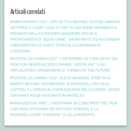
Articoli correlati
“EMMY AWARDS 2022”: STATUETTA A MICHAEL KEATON, AMANDA
SEYFRIED E, COME “LEAD ACTOR” IN UNA SERIE DRAMMATICA,
PREMIATO NELLA CATEGORIA MAGGIORE ANCHE IL
PROTAGONISTA DI “SQUID GAME”. NAOMI WATTS ED ALEXANDRA
DADDARIO FRA LE GUEST STARS ALLA CERIMONIA DI
CONSEGNA..
“FESTIVAL DI CANNES 2022”: L’ANTEPRIMA “IN CONCORSO” DEL
FILM CON PIERFRANCESCO FAVINO, “NOSTALGIA”. E GLI
APPLAUSI PER CRONENBERG E “CRIMES OF THE FUTURE”..
“FESTIVAL DI CANNES 2022”: ALICIA VIKANDER, STRETTA AL
MARITO MICHAEL FASSBENDER, DI PASSERELLA IN LOUIS
VUITTON. E L’ARRIVO IN COSTA AZZURRA DELLA COPPIA, JASON
STATHAM E ROSIE HUNTINGTON-WHITELEY..
“ARMAGEDDON TIME”: L’ANTEPRIMA “IN CONCORSO” DEL FILM
CON ANNE HATHAWAY ED ANTHONY HOPKINS. E LA
PASSERELLA PER “CHOPARD” DI JULIA ROBERTS..